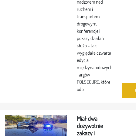
nadzorem nad
ruchem i
transportem
drogowym,
konferencje i
pokazy działań
służb - tak
wyglądała czwarta
edycja
międzynarodowych
Targów
POLSECURE, które
odb ...
Miał dwa
dożywotnie
zakazy i