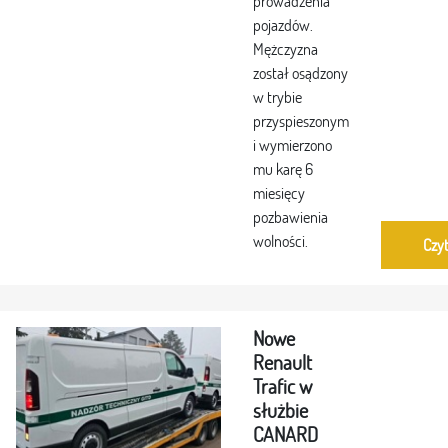
prowadzenia
pojazdów.
Mężczyzna
został osądzony
w trybie
przyspieszonym
i wymierzono
mu karę 6
miesięcy
pozbawienia
wolności.
Czyt
Nowe
Renault
Trafic w
służbie
CANARD