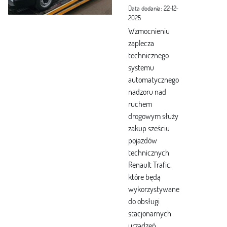
Data dodania: 22-12-
2025
Wzmocnieniu
zaplecza
technicznego
systemu
automatycznego
nadzoru nad
ruchem
drogowym służy
zakup sześciu
pojazdów
technicznych
Renault Trafic,
które będą
wykorzystywane
do obsługi
stacjonarnych
urządzeń