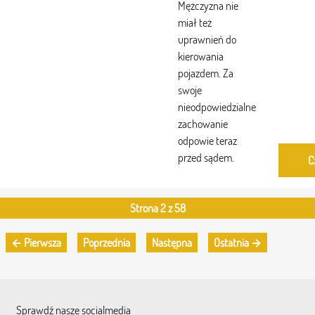
Mężczyzna nie
miał też
uprawnień do
kierowania
pojazdem. Za
swoje
nieodpowiedzialne
zachowanie
odpowie teraz
przed sądem.
C
Strona 2 z 58
← Pierwsza
Poprzednia
Następna
Ostatnia →
Sprawdź nasze socialmedia