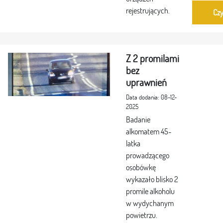
rejestrujących.
Czy
Z 2 promilami
bez
uprawnień
Data dodania: 08-12-
2025
Badanie
alkomatem 45-
latka
prowadzącego
osobówkę
wykazało blisko 2
promile alkoholu
w wydychanym
powietrzu.