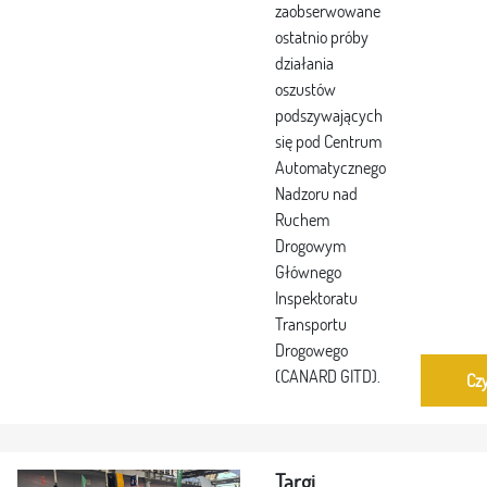
zaobserwowane
ostatnio próby
działania
oszustów
podszywających
się pod Centrum
Automatycznego
Nadzoru nad
Ruchem
Drogowym
Głównego
Inspektoratu
Transportu
Drogowego
(CANARD GITD).
Czy
Targi