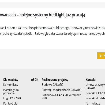
waniach - kolejne systemy RedLight już pracują
zacji zadań z zakresu bezpieczeństwa publicznego, innowacyjne rozwiązani
 i pokazy działań służb - tak wyglądała czwarta edycja międzynarodowyc
← P
Dla mediów
eBOK
Realizowane projekty
Kontakt
Komunikaty
Budowa CANARD
Umów wizytę 
CANARD
Materiały do
Rozwój i modernizacja CANARD
pobrania
Kontakt z CAN
Rozbudowa CANARD w ramach
Logo CANARD
KPO
Kontakt do del
Kontakt dla
Formularze