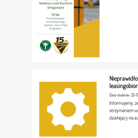
Nieprawidło
leasingobio
Data dodania: 25-
Informujemy, że
otrzymaniem w
działający na a