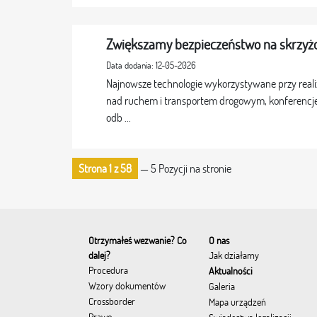
Zwiększamy bezpieczeństwo na skrzyżo
Data dodania: 12-05-2026
Najnowsze technologie wykorzystywane przy reali
nad ruchem i transportem drogowym, konferencje
odb ...
Strona 1 z 58
— 5 Pozycji na stronie
Otrzymałeś wezwanie? Co
O nas
dalej?
Jak działamy
Procedura
Aktualności
Wzory dokumentów
Galeria
Crossborder
Mapa urządzeń