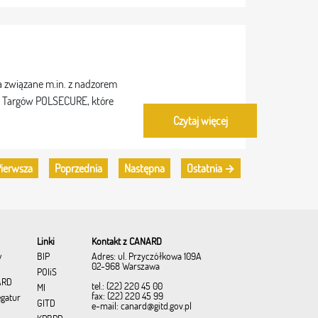
a związane m.in. z nadzorem
h Targów POLSECURE, które
Czytaj więcej
ierwsza
Poprzednia
Następna
Ostatnia →
Linki
Kontakt z CANARD
Adres: ul. Przyczółkowa 109A
w
BIP
02-968 Warszawa
POIiŚ
ARD
tel.: (22) 220 45 00
MI
fax: (22) 220 45 99
egatur
GITD
e-mail:
canard@gitd.gov.pl