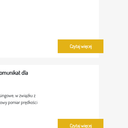
Czytaj więcej
komunikat dla
asingowe, w związku z
owy pomiar prędkości
Czytaj więcej