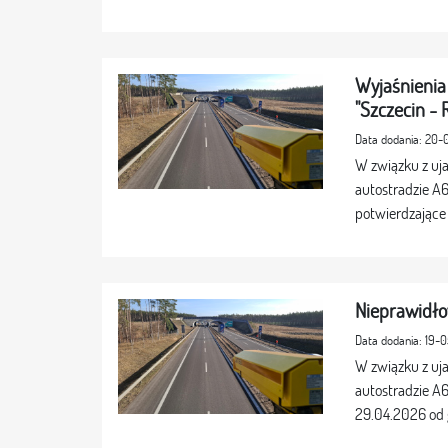
Wyjaśnienia
"Szczecin - 
Data dodania: 20
W związku z uj
autostradzie A
potwierdzające 
Nieprawidło
Data dodania: 19-
W związku z uj
autostradzie A6
29.04.2026 od g