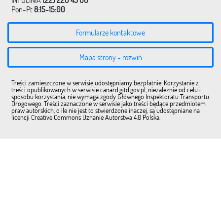
INFOLINIA
(22) 220 45 00
Pon-Pt
8:15-15:00
Formularze kontaktowe
Mapa strony - rozwiń
Treści zamieszczone w serwisie udostępniamy bezpłatnie. Korzystanie z
treści opublikowanych w serwisie canard.gitd.gov.pl, niezależnie od celu i
sposobu korzystania, nie wymaga zgody Głównego Inspektoratu Transportu
Drogowego. Treści zaznaczone w serwisie jako treści będące przedmiotem
praw autorskich, o ile nie jest to stwierdzone inaczej, są udostępniane na
licencji Creative Commons Uznanie Autorstwa 4.0 Polska.