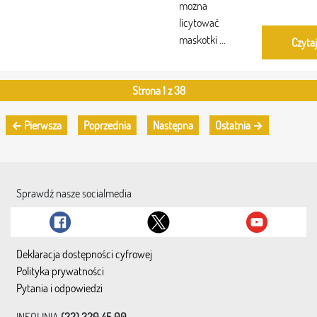
można
licytować
maskotki ...
Czytaj
Strona 1 z 38
← Pierwsza
Poprzednia
Następna
Ostatnia →
Sprawdź nasze socialmedia
Deklaracja dostępności cyfrowej
Polityka prywatności
Pytania i odpowiedzi