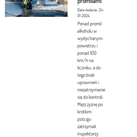
promilami
Data dodania: 24-
01-2024
Ponad promil
alkoholu w
wydychanym
powietrzu i
ponad 100
km/h na
liczniku, a do
tego brak
uprawnień i
niezatrzymanie
się do kontroli.
Mężczyznę po
krótkim
pościgu
zatrzymali
inspektorzy