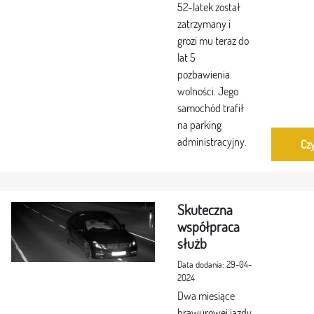
52-latek został
zatrzymany i
grozi mu teraz do
lat 5
pozbawienia
wolności. Jego
samochód trafił
na parking
administracyjny.
Czy
Skuteczna
współpraca
służb
Data dodania: 29-04-
2024
Dwa miesiące
brawurowej jazdy