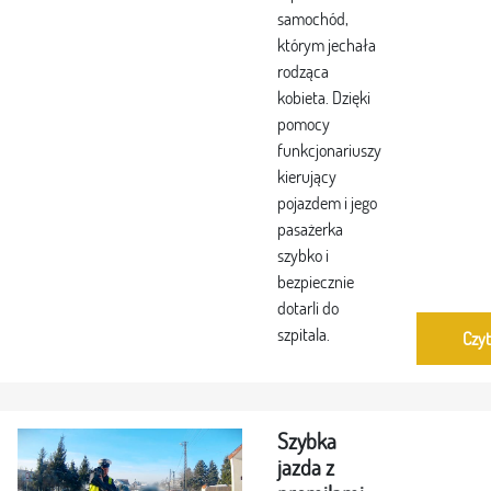
samochód,
którym jechała
rodząca
kobieta. Dzięki
pomocy
funkcjonariuszy
kierujący
pojazdem i jego
pasażerka
szybko i
bezpiecznie
dotarli do
szpitala.
Czyt
Szybka
jazda z