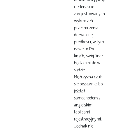
i jedenaście
zarejestrowanych
wykroczeń
przekroczenia
dozwolonej
prędkości, w tym
nawet o 174
km/h, swój finał
będzie miało w
sądzie.
Mężczyzna czuł
się bezkarnie, bo
jeździł
samochodem z
angielskimi
tablicami
rejestracyjnymi.
Jednak nie