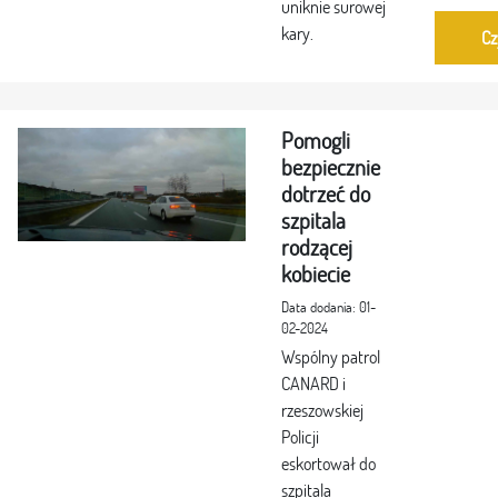
uniknie surowej
kary.
Cz
Pomogli
bezpiecznie
dotrzeć do
szpitala
rodzącej
kobiecie
Data dodania: 01-
02-2024
Wspólny patrol
CANARD i
rzeszowskiej
Policji
eskortował do
szpitala