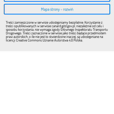
Mapa strony - rozwiń
Treści zamieszczone w serwisie udostępniamy bezpłatnie. Korzystanie z
treści opublikowanych w serwisie canard.gitd.gov.pl, niezależnie od celu i
sposobu korzystania, nie wymaga zgody Głównego Inspektoratu Transportu
Drogowego. Treści zaznaczone w serwisie jako treści będące przedmiotem
praw autorskich, o ile nie jest to stwierdzone inaczej, są udostępniane na
licencji Creative Commons Uznanie Autorstwa 4.0 Polska.