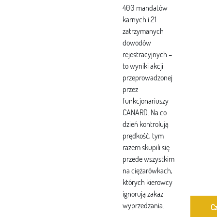
400 mandatów
karnych i 21
zatrzymanych
dowodów
rejestracyjnych –
to wyniki akcji
przeprowadzonej
przez
funkcjonariuszy
CANARD. Na co
dzień kontrolują
prędkość, tym
razem skupili się
przede wszystkim
na ciężarówkach,
których kierowcy
ignorują zakaz
wyprzedzania.
Cz