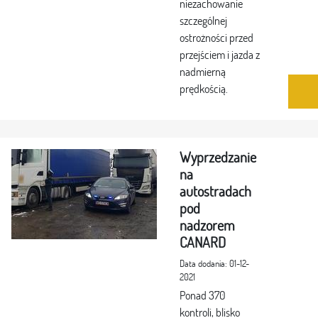
niezachowanie
szczególnej
ostrożności przed
przejściem i jazda z
nadmierną
prędkością.
Wyprzedzanie
na
autostradach
pod
nadzorem
CANARD
Data dodania: 01-12-
2021
Ponad 370
kontroli, blisko