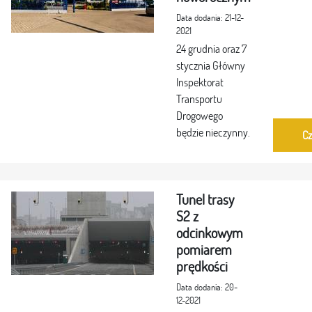
Data dodania: 21-12-
2021
24 grudnia oraz 7
stycznia Główny
Inspektorat
Transportu
Drogowego
będzie nieczynny.
Cz
Tunel trasy
S2 z
odcinkowym
pomiarem
prędkości
Data dodania: 20-
12-2021