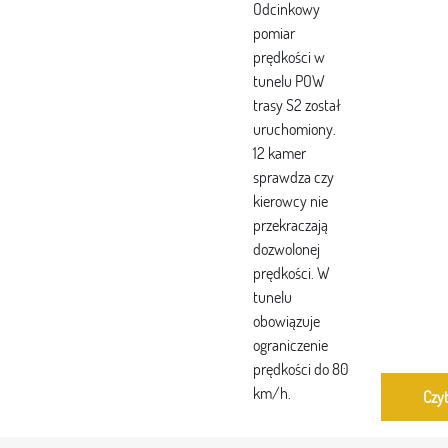
Odcinkowy
pomiar
prędkości w
tunelu POW
trasy S2 został
uruchomiony.
12 kamer
sprawdza czy
kierowcy nie
przekraczają
dozwolonej
prędkości. W
tunelu
obowiązuje
ograniczenie
prędkości do 80
km/h.
Czyt