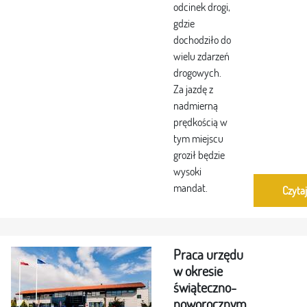
odcinek drogi,
gdzie
dochodziło do
wielu zdarzeń
drogowych.
Za jazdę z
nadmierną
prędkością w
tym miejscu
groził będzie
wysoki
mandat.
Czytaj
Praca urzędu
w okresie
świąteczno-
noworocznym