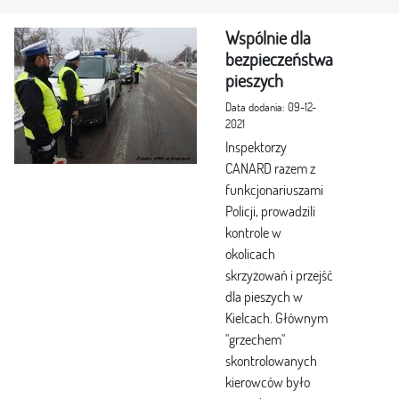
Wspólnie dla
bezpieczeństwa
pieszych
Data dodania: 09-12-
2021
Inspektorzy
CANARD razem z
funkcjonariuszami
Policji, prowadzili
kontrole w
okolicach
skrzyżowań i przejść
dla pieszych w
Kielcach. Głównym
"grzechem"
skontrolowanych
kierowców było