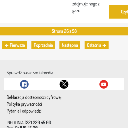
zdejmuje nogę z
gazu.
Czyt
Strona 26 z 58
← Pierwsza
Poprzednia
Następna
Ostatnia →
Sprawdź nasze socialmedia
Deklaracja dostępności cyfrowej
Polityka prywatności
Pytania i odpowiedzi
INFOLINIA
(22) 220 45 00