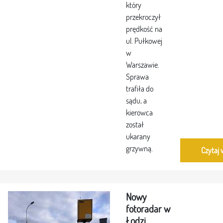
który
przekroczył
prędkość na
ul. Pułkowej
w
Warszawie.
Sprawa
trafiła do
sądu, a
kierowca
został
ukarany
grzywną.
Czytaj 
Nowy
fotoradar w
Łodzi