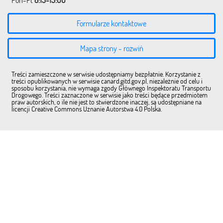
Pon-Pt
8:15-15:00
Formularze kontaktowe
Mapa strony - rozwiń
Treści zamieszczone w serwisie udostępniamy bezpłatnie. Korzystanie z
treści opublikowanych w serwisie canard.gitd.gov.pl, niezależnie od celu i
sposobu korzystania, nie wymaga zgody Głównego Inspektoratu Transportu
Drogowego. Treści zaznaczone w serwisie jako treści będące przedmiotem
praw autorskich, o ile nie jest to stwierdzone inaczej, są udostępniane na
licencji Creative Commons Uznanie Autorstwa 4.0 Polska.