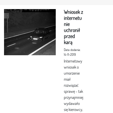
Wniosek z
internetu
nie
uchronił
przed
karą
Data dodania:
14-11-2019
Internetowy
wniosek o
umorzenie
miał
rozwiązać
sprawę - tak
przynajmniej
wydawało
się kierowcy,