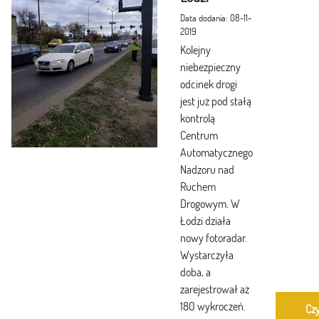
Data dodania: 08-11-
2019
Kolejny
niebezpieczny
odcinek drogi
jest już pod stałą
kontrolą
Centrum
Automatycznego
Nadzoru nad
Ruchem
Drogowym. W
Łodzi działa
nowy fotoradar.
Wystarczyła
doba, a
zarejestrował aż
180 wykroczeń.
Czy