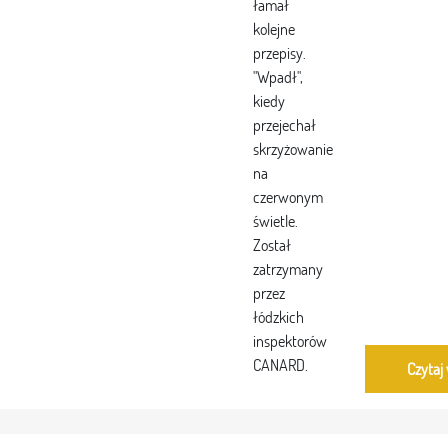
łamał
kolejne
przepisy.
"Wpadł",
kiedy
przejechał
skrzyżowanie
na
czerwonym
świetle.
Został
zatrzymany
przez
łódzkich
inspektorów
CANARD.
Czytaj 