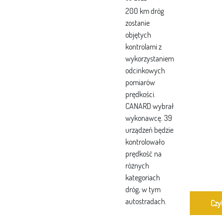
200 km dróg
zostanie
objętych
kontrolami z
wykorzystaniem
odcinkowych
pomiarów
prędkości.
CANARD wybrał
wykonawcę. 39
urządzeń będzie
kontrolowało
prędkość na
różnych
kategoriach
dróg, w tym
autostradach.
Czy