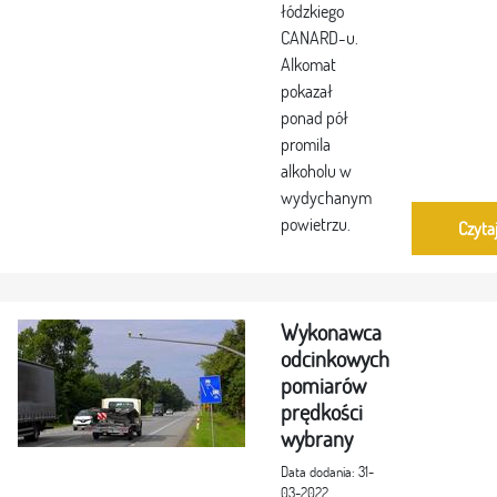
łódzkiego
CANARD-u.
Alkomat
pokazał
ponad pół
promila
alkoholu w
wydychanym
powietrzu.
Czyta
Wykonawca
odcinkowych
pomiarów
prędkości
wybrany
Data dodania: 31-
03-2022