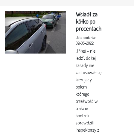
Wsiadł za
kółko po
procentach
Data dodania:
02-05-2022
„Piłeś – nie
jedź”, do tej
zasady nie
zastosował się
kierujący
oplem,
którego
trzeźwość w
trakcie
kontroli
sprawdzili
inspektorzy z