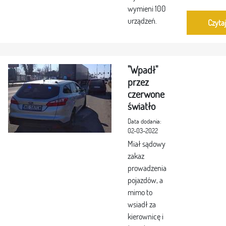
wymieni 100
urządzeń.
Czytaj
"Wpadł"
przez
czerwone
światło
Data dodania:
02-03-2022
Miał sądowy
zakaz
prowadzenia
pojazdów, a
mimo to
wsiadł za
kierownicę i