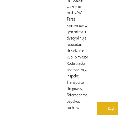
na rudzkim
„zakręcie
mistrzów”.
Teraz
kierowców w
tym miejscu
dyscyplinuje
fotoradar.
Urządzenie
kupiło miasto
Ruda Śląska i
przekazało go
Inspekcji
Transportu
Drogowego.
Fotoradar ma
uspokoić
ruch i w ...
Czytaj