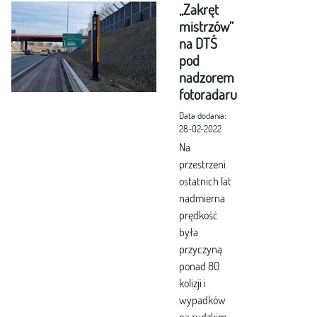
„Zakręt
mistrzów”
na DTŚ
pod
nadzorem
fotoradaru
Data dodania:
28-02-2022
Na
przestrzeni
ostatnich lat
nadmierna
prędkość
była
przyczyną
ponad 80
kolizji i
wypadków