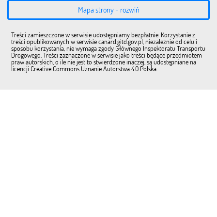
Mapa strony - rozwiń
Treści zamieszczone w serwisie udostępniamy bezpłatnie. Korzystanie z
treści opublikowanych w serwisie canard.gitd.gov.pl, niezależnie od celu i
sposobu korzystania, nie wymaga zgody Głównego Inspektoratu Transportu
Drogowego. Treści zaznaczone w serwisie jako treści będące przedmiotem
praw autorskich, o ile nie jest to stwierdzone inaczej, są udostępniane na
licencji Creative Commons Uznanie Autorstwa 4.0 Polska.