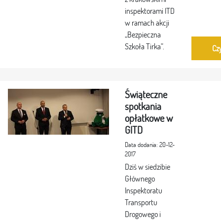
inspektorami ITD
w ramach akcji
„Bezpieczna
Szkoła Tirka”.
Czy
Świąteczne
spotkania
opłatkowe w
GITD
Data dodania: 20-12-
2017
Dziś w siedzibie
Głównego
Inspektoratu
Transportu
Drogowego i