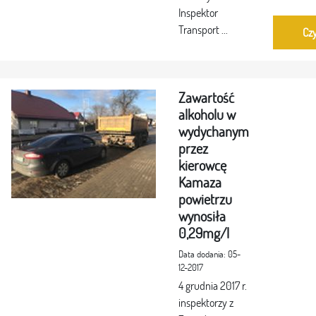
Inspektor
Transport ...
Czy
Zawartość
alkoholu w
wydychanym
przez
kierowcę
Kamaza
powietrzu
wynosiła
0,29mg/l
Data dodania: 05-
12-2017
4 grudnia 2017 r.
inspektorzy z