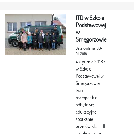
ITD w Szkole
Podstawowej
w
Smęgorzowie
Data dodania: 08-
01-2018
4 stycznia 2018 r.
w Szkole
Podstawowej w
Smęgorzowie
(woj.
małopolskie)
odbyło się
edukacyjne
spotkanie
uczniów klas I-III
z krakowskimi