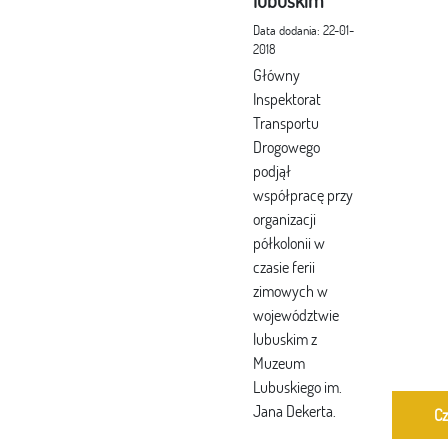
lubuskim
Data dodania: 22-01-
2018
Główny
Inspektorat
Transportu
Drogowego
podjął
współpracę przy
organizacji
półkolonii w
czasie ferii
zimowych w
województwie
lubuskim z
Muzeum
Lubuskiego im.
Jana Dekerta.
Cz