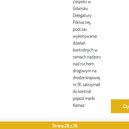
Zespołu w
Gdańsku
Delegatury
Północnej,
podczas
wykonywania
działań
kontrolnych w
ramach nadzoru
nad ruchem
drogowym na
drodze krajowej
nr 91, zatrzymali
do kontroli
pojazd marki
Kamaz.
Czy
Strona 28 z 38