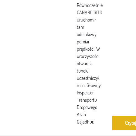
Równocześnie
CANARD GITD
uruchomił
tam
odcinkowy
pomiar
prędkości. W
uroczystości
otwarcia
tunelu
uczestniczył
m.in. Główny
Inspektor
Transportu
Drogowego
Alvin
Gajadhur.
Czytaj