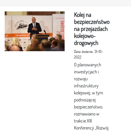
Kolej na
bezpieczeństwo
na przejazdach
kolejowo-
drogowych
Data dodania: 31-10-
2022
O planowanych
inwestycjach i
rozwoju
infrastruktury
kolejowej, w tym
podnoszącej
bezpieczeństwo,
rozmawiano w
trakcie XIII
Konferencji „Rozwój