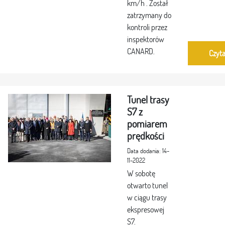
km/h . Został
zatrzymany do
kontroli przez
inspektorów
CANARD.
Czyta
Tunel trasy
S7 z
pomiarem
prędkości
Data dodania: 14-
11-2022
W sobotę
otwarto tunel
w ciągu trasy
ekspresowej
S7.