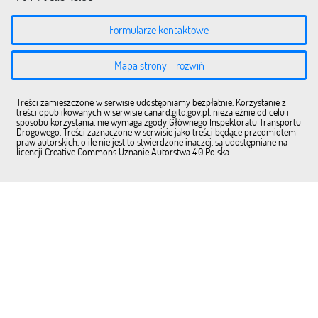
Formularze kontaktowe
Mapa strony - rozwiń
Treści zamieszczone w serwisie udostępniamy bezpłatnie. Korzystanie z
treści opublikowanych w serwisie canard.gitd.gov.pl, niezależnie od celu i
sposobu korzystania, nie wymaga zgody Głównego Inspektoratu Transportu
Drogowego. Treści zaznaczone w serwisie jako treści będące przedmiotem
praw autorskich, o ile nie jest to stwierdzone inaczej, są udostępniane na
licencji Creative Commons Uznanie Autorstwa 4.0 Polska.