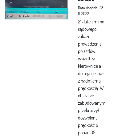
Data dodania: 23-
11-2022
21-latek mimo
sądowego
zakazu
prowadzenia
pojazdów,
wsiadł za
kierownice a
do tego jechał
z nadmierną
prędkością. W
obszarze
zabudowanym
przekroczył
dozwoloną
prędkość o
ponad 35