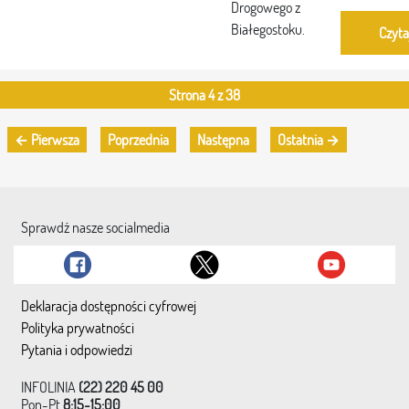
Drogowego z
Białegostoku.
Czyta
Strona 4 z 38
← Pierwsza
Poprzednia
Następna
Ostatnia →
Sprawdź nasze socialmedia
Deklaracja dostępności cyfrowej
Polityka prywatności
Pytania i odpowiedzi
INFOLINIA
(22) 220 45 00
Pon-Pt
8:15-15:00