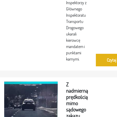
Inspektorzy z
Głównego
Inspektoratu
Transportu
Drogowego
ukarali
kierowcę
mandatem i
punktami
karnymi.
Czytaj
Z
nadmierną
prędkością
mimo
sądowego
zakazu