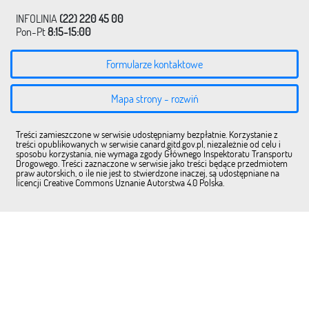
INFOLINIA
(22) 220 45 00
Pon-Pt
8:15-15:00
Formularze kontaktowe
Mapa strony - rozwiń
Treści zamieszczone w serwisie udostępniamy bezpłatnie. Korzystanie z
treści opublikowanych w serwisie canard.gitd.gov.pl, niezależnie od celu i
sposobu korzystania, nie wymaga zgody Głównego Inspektoratu Transportu
Drogowego. Treści zaznaczone w serwisie jako treści będące przedmiotem
praw autorskich, o ile nie jest to stwierdzone inaczej, są udostępniane na
licencji Creative Commons Uznanie Autorstwa 4.0 Polska.