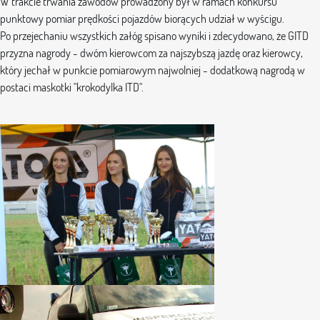
W trakcie trwania zawodów prowadzony był w ramach konkursu
punktowy pomiar prędkości pojazdów biorących udział w wyścigu.
Po przejechaniu wszystkich załóg spisano wyniki i zdecydowano, że GITD
przyzna nagrody - dwóm kierowcom za najszybszą jazdę oraz kierowcy,
który jechał w punkcie pomiarowym najwolniej - dodatkową nagrodą w
postaci maskotki "krokodylka ITD".