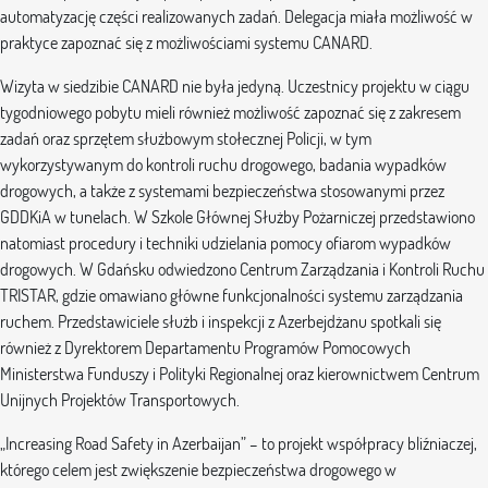
automatyzację części realizowanych zadań. Delegacja miała możliwość w
praktyce zapoznać się z możliwościami systemu CANARD.
Wizyta w siedzibie CANARD nie była jedyną. Uczestnicy projektu w ciągu
tygodniowego pobytu mieli również możliwość zapoznać się z zakresem
zadań oraz sprzętem służbowym stołecznej Policji, w tym
wykorzystywanym do kontroli ruchu drogowego, badania wypadków
drogowych, a także z systemami bezpieczeństwa stosowanymi przez
GDDKiA w tunelach. W Szkole Głównej Służby Pożarniczej przedstawiono
natomiast procedury i techniki udzielania pomocy ofiarom wypadków
drogowych. W Gdańsku odwiedzono Centrum Zarządzania i Kontroli Ruchu
TRISTAR, gdzie omawiano główne funkcjonalności systemu zarządzania
ruchem. Przedstawiciele służb i inspekcji z Azerbejdżanu spotkali się
również z Dyrektorem Departamentu Programów Pomocowych
Ministerstwa Funduszy i Polityki Regionalnej oraz kierownictwem Centrum
Unijnych Projektów Transportowych.
„Increasing Road Safety in Azerbaijan” – to projekt współpracy bliźniaczej,
którego celem jest zwiększenie bezpieczeństwa drogowego w