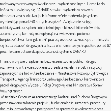
nadawanym czerwonym świetle oraz urządzeń mobilnych. Liczba ta do
końca roku zwiększy się. CANARD stawia urządzenia w nowych,
niebezpiecznych lokalizacjach i równocześnie modernizuje system,
wymieniając ponad 240 starych urządzeń. Zwiększenie zasięgu
oddziaływania urządzeń i objęcie kolejnych kilkuset kilometrów dróg
automatyczną kontrolą ma wpłynąć na zwiększenie poziomu
bezpieczeństwa. Tam, gdzie dziś pracują urządzenia, znacząco zmniejszyła
się liczba zdarzeń drogowych, a liczba ofiar śmiertelnych spadła o ponad 97
proc. Te dane potwierdzają skuteczność systemu CANARD.
I m.in. o wpływie urządzeń na bezpieczeństwo na polskich drogach
rozmawiano w trakcie spotkania z przedstawicielami służb i instytucji
zajmujących się brd w Azerbejdżanie - Ministerstwa Rozwoju Cyfrowego i
Transportu, Agencji Transportu Lądowego Azerbejdżanu, kierownictwa
patroli drogowych Wydziału Policji Drogowej oraz Ministerstwa Spraw
Wewnętrznych.
W siedzibie Centrum Automatycznego Nadzoru nad Ruchem Drogowym
przedstawiono założenia projektu, funkcjonalności urządzeń, procedury
dot. m.in. prowadzonych postępowań w sprawach o wykroczenia oraz