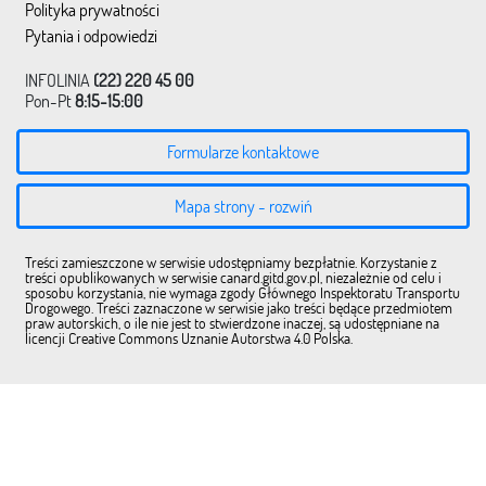
Polityka prywatności
Pytania i odpowiedzi
INFOLINIA
(22) 220 45 00
Pon-Pt
8:15-15:00
Formularze kontaktowe
Mapa strony - rozwiń
Treści zamieszczone w serwisie udostępniamy bezpłatnie. Korzystanie z
treści opublikowanych w serwisie canard.gitd.gov.pl, niezależnie od celu i
sposobu korzystania, nie wymaga zgody Głównego Inspektoratu Transportu
Drogowego. Treści zaznaczone w serwisie jako treści będące przedmiotem
praw autorskich, o ile nie jest to stwierdzone inaczej, są udostępniane na
licencji Creative Commons Uznanie Autorstwa 4.0 Polska.