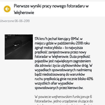
Pierwsze wyniki pracy nowego fotoradaru w
Powrót
Wejherowie
Utworzone 06-06-2019
174 km/h jechał kierujący BMW, w
miejscu gdzie w październiku 2018 roku
zginął motocyklista – to najwyższa
prędkość zarejestrowana przez nowy
fotoradar w Wejherowie. Duża prędkość
pojazdów jest największym zagrożeniem
dla zdrowia i życia użytkowników dróg. W
wypadkach spowodowanych nadmierną
bądź niedostosowaną do warunków
ruchu prędkością ginie rocznie blisko 40%
wszystkich ofiar wypadków
spowodowanych przez kierowców.
W powiecie wejherowskim funkcjonuje 6
fotoradarów, jedno urządzenie służące do