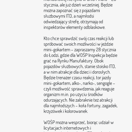
stycznia, ale już dzień wcześniej. Będzie
można zapoznać się z pojazdami
służbowymi ITD, a najmłodsi
odwiedzający strefę, otrzymają od
inspektorów elementy odblaskowe.
Kto chce sprawdzić swój czas reakcji lub
spróbować swoich możliwości w jeździe
mini-gokartem – zapraszamy 28 stycznia
do Łodzi, gdzie dla WOŚP Inspekcja będzie
grać na Rynku Manufaktury. Obok
pojazdów służbowych, stanie stoisko ITD,
a w nim atrakcje dla dzieci i dorosłych.
Będzie trenażer czasu reakcji, tor jazdy
mini-gokartem, alko-, narko-, sengogle –
czyli możliwość sprawdzenia, jak reaguje
organizm m.in. po użyciu środków
odurzających. Nie zabraknie też atrakcji
dla najmłodszych – koła fortuny, zagadek,
krzyżówek i kolorowanek.
WOŚP można wesprzeć, biorąc udział w
licytacjach internetowych i