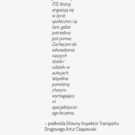
ITD, którzy
angażują się
w życie
społeczne i są
tam, gdzie
potrzebna
jest pomoc.
Zachęcam do
odwiedzenia
naszych
stoisk i
udziału w
aukcjach.
Wspólnie
pomóżmy
chorym,
wymagający
m
specjalistyczn
ego leczenia.
– podkreśla Główny Inspektor Transportu
Drogowego Artur Czapiewski.