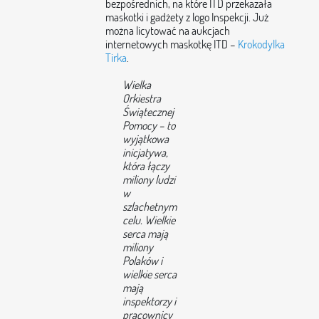
bezpośrednich, na które ITD przekazała
maskotki i gadżety z logo Inspekcji. Już
można licytować na aukcjach
internetowych maskotkę ITD –
Krokodylka
Tirka
.
Wielka
Orkiestra
Świątecznej
Pomocy – to
wyjątkowa
inicjatywa,
która łączy
miliony ludzi
w
szlachetnym
celu. Wielkie
serca mają
miliony
Polaków i
wielkie serca
mają
inspektorzy i
pracownicy