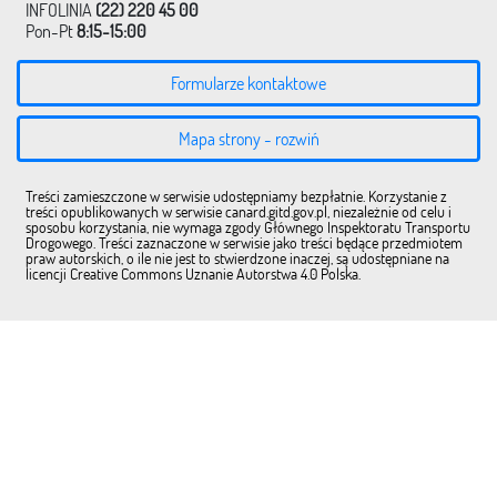
INFOLINIA
(22) 220 45 00
Pon-Pt
8:15-15:00
Formularze kontaktowe
Mapa strony - rozwiń
Treści zamieszczone w serwisie udostępniamy bezpłatnie. Korzystanie z
treści opublikowanych w serwisie canard.gitd.gov.pl, niezależnie od celu i
sposobu korzystania, nie wymaga zgody Głównego Inspektoratu Transportu
Drogowego. Treści zaznaczone w serwisie jako treści będące przedmiotem
praw autorskich, o ile nie jest to stwierdzone inaczej, są udostępniane na
licencji Creative Commons Uznanie Autorstwa 4.0 Polska.