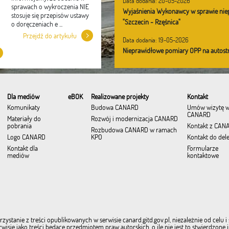
Data dodania: 20-05-2026
sprawach o wykroczenia NIE
Wyjaśnienia Wykonawcy w sprawie nie
stosuje się przepisów ustawy
"Szczecin - Rzęśnica"
o doręczeniach e ...
Przejdź do artykułu
Data dodania: 19-05-2026
Nieprawidłowe pomiary OPP na autostr
Dla mediów
eBOK
Realizowane projekty
Kontakt
Komunikaty
Budowa CANARD
Umów wizytę 
CANARD
Materiały do
Rozwój i modernizacja CANARD
pobrania
Kontakt z CAN
Rozbudowa CANARD w ramach
Logo CANARD
KPO
Kontakt do del
Kontakt dla
Formularze
mediów
kontaktowe
zystanie z treści opublikowanych w serwisie canard.gitd.gov.pl, niezależnie od cel
isie jako treści będące przedmiotem praw autorskich, o ile nie jest to stwierdzone 