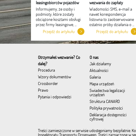
leasingobiorców pojazdów
wezwania do zapłaty
Informujemy, że osoby i
Wiadomości SMS, e-mail a
podmioty, które zostały
nawet korespondencja
obciążone kosztami obsługi
listowna to zaobserwowane
przez firmy leasingowe, ...
ostatnio próby działania o ...
Przejdź do artykułu
Przejdź do artykułu
Otrzymałeś wezwanie? Co
O nas
dalej?
Jak działamy
Procedura
Aktualności
Wzory dokumentów
Galeria
Crossborder
Mapa urządzeń
Prawo
Świadectwa legalizacji
urządzeń
Pytania i odpowiedzi
Struktura CANARD
Polityka prywatności
Deklaracja dostępności
cyfrowej
Treści zamieszczone w serwisie udostępniamy bezpłatnie. Kor
Inspektoratu Transportu Drogowego. Treści zaznaczone w serw