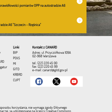
prawidłowości pomiarów OPP na autostradzie A6
adzie A6 "Szczecin - Rzęśnica"
Linki
Kontakt z CANARD
Adres: ul. Przyczółkowa 109A
w
BIP
02-968 Warszawa
POIiŚ
ARD
tel.: (22) 220 45 00
MI
fax: (22) 220 45 99
egatur
GITD
e-mail:
canard@gitd.gov.pl
KRBRD
CUPT
u i sposobu korzystania, nie wymaga zgody Głównego
inaczej, są udostępniane na licencji Creative Commons