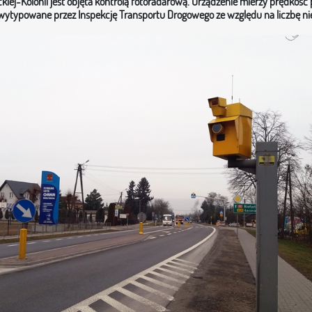
ckiej-Kolonii jest objęta kontrolą fotoradarową. Urządzenie mierzy prędkość
 wytypowane przez Inspekcję Transportu Drogowego ze względu na liczbę n