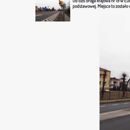
Od dziś droga krajowa nr 19 w Łu
podstawowej. Miejsce to zostało