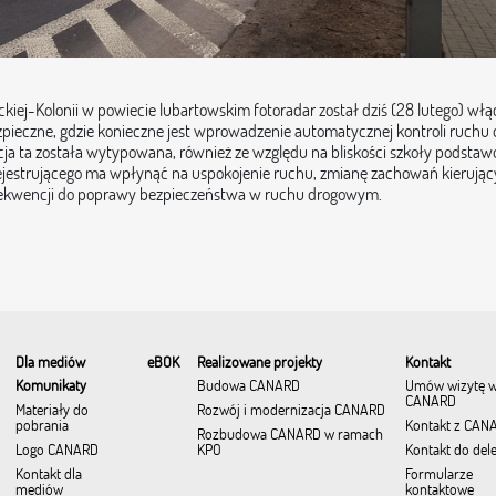
ckiej-Kolonii w powiecie lubartowskim fotoradar został dziś (28 lutego) wł
zpieczne, gdzie konieczne jest wprowadzenie automatycznej kontroli ruchu
zacja ta została wytypowana, również ze względu na bliskości szkoły podstaw
jestrującego ma wpłynąć na uspokojenie ruchu, zmianę zachowań kierującyc
nsekwencji do poprawy bezpieczeństwa w ruchu drogowym.
Dla mediów
eBOK
Realizowane projekty
Kontakt
Komunikaty
Budowa CANARD
Umów wizytę 
CANARD
Materiały do
Rozwój i modernizacja CANARD
pobrania
Kontakt z CAN
Rozbudowa CANARD w ramach
Logo CANARD
KPO
Kontakt do del
Kontakt dla
Formularze
mediów
kontaktowe