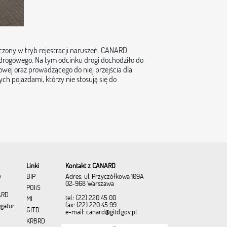
ączony w tryb rejestracji naruszeń. CANARD
 drogowego. Na tym odcinku drogi dochodziło do
owej oraz prowadzącego do niej przejścia dla
h pojazdami, którzy nie stosują się do
Linki
Kontakt z CANARD
Adres: ul. Przyczółkowa 109A
w
BIP
02-968 Warszawa
POIiŚ
ARD
tel.: (22) 220 45 00
MI
fax: (22) 220 45 99
egatur
GITD
e-mail:
canard@gitd.gov.pl
KRBRD