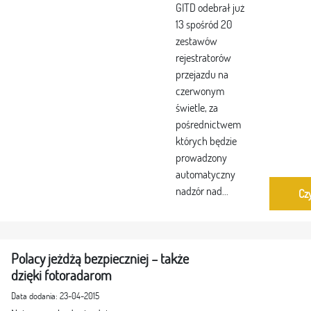
GITD odebrał już
13 spośród 20
zestawów
rejestratorów
przejazdu na
czerwonym
świetle, za
pośrednictwem
których będzie
prowadzony
automatyczny
nadzór nad...
Czy
Polacy jeżdżą bezpieczniej – także
dzięki fotoradarom
Data dodania: 23-04-2015