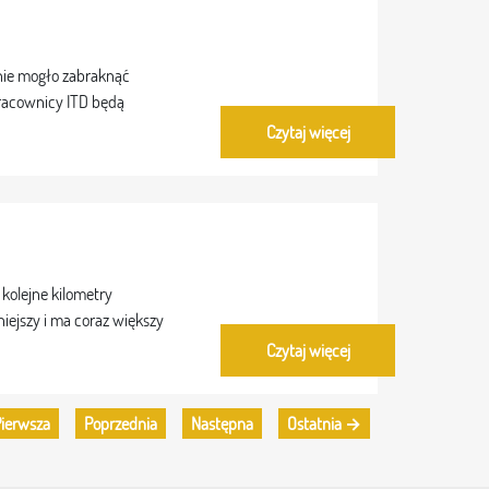
 nie mogło zabraknąć
pracownicy ITD będą
Czytaj więcej
 kolejne kilometry
ejszy i ma coraz większy
Czytaj więcej
ierwsza
Poprzednia
Następna
Ostatnia →