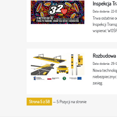
Inspekcja T
Data dodania: 22-
Trwa ostatnie o
Inspekcji Trans
wspierać WOŚP. 
Rozbudowa 
Data dodania: 29-
Nowa technologi
niebezpiecznyc
zasięg.
Strona 5 z 58
— 5 Pozycji na stronie