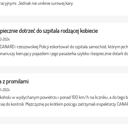
tracyjnymi. Jednak nie uniknie surowej kary.
iecznie dotrzeć do szpitala rodzącej kobiecie
02-2024
CANARD i rzeszowskiej Policji eskortował do szpitala samochód, którym jech
ariuszy kierujący pojazdem i jego pasażerka szybko i bezpiecznie dotarli do 
a z promilami
01-2024
lkoholu w wydychanym powietrzu i ponad 100 km/h na liczniku, a do tego b
się do kontroli. Mężczyznę po krótkim pościgu zatrzymali inspektorzy CAN