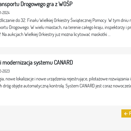
ransportu Drogowego gra z WOŚP
01-2024
dliczanie do 32. Finału Wielkiej Orkiestry Świątecznej Pomocy. W tym dniu
portu Drogowego. W wielu miastach, na terenie całego kraju, inspektorzy i 
Na aukcjach Wielkiej Orkiestry już można licytować maskotki ...
i modernizacja systemu CANARD
12-2023
a, nowe lokalizacje i nowe urządzenia rejestrujące, pilotażowe rozwiązania i
h dróg objęte automatyczną kontrolą. System CANARD jest coraz nowocześni
← P