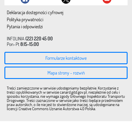
Deklaracja dostępności cyfrowej
Polityka prywatności
Pytania i odpowiedzi
INFOLINIA
(22) 220 45 00
Pon-Pt
8:15-15:00
Formularze kontaktowe
Mapa strony - rozwiń
Treści zamieszczone w serwisie udostępniamy bezpłatnie. Korzystanie z
treści opublikowanych w serwisie canard.gitd.gov.pl, niezależnie od celu i
sposobu korzystania, nie wymaga zgody Głównego Inspektoratu Transportu
Drogowego. Treści zaznaczone w serwisie jako treści będące przedmiotem
praw autorskich, o ile nie jest to stwierdzone inaczej, są udostępniane na
licencji Creative Commons Uznanie Autorstwa 4.0 Polska.