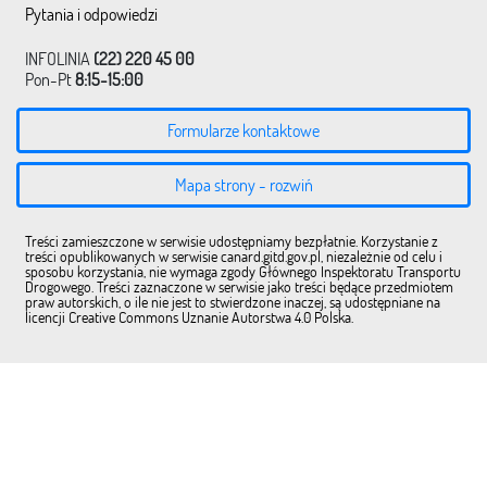
Pytania i odpowiedzi
INFOLINIA
(22) 220 45 00
Pon-Pt
8:15-15:00
Formularze kontaktowe
Mapa strony - rozwiń
Treści zamieszczone w serwisie udostępniamy bezpłatnie. Korzystanie z
treści opublikowanych w serwisie canard.gitd.gov.pl, niezależnie od celu i
sposobu korzystania, nie wymaga zgody Głównego Inspektoratu Transportu
Drogowego. Treści zaznaczone w serwisie jako treści będące przedmiotem
praw autorskich, o ile nie jest to stwierdzone inaczej, są udostępniane na
licencji Creative Commons Uznanie Autorstwa 4.0 Polska.