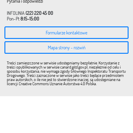
Pytania i odpowiedzi
INFOLINIA
(22) 220 45 00
Pon-Pt
8:15-15:00
Formularze kontaktowe
Mapa strony - rozwiń
Treści zamieszczone w serwisie udostępniamy bezpłatnie. Korzystanie z
treści opublikowanych w serwisie canard.gitd.gov.pl, niezależnie od celu i
sposobu korzystania, nie wymaga zgody Głównego Inspektoratu Transportu
Drogowego. Treści zaznaczone w serwisie jako treści będące przedmiotem
praw autorskich, o ile nie jest to stwierdzone inaczej, są udostępniane na
licencji Creative Commons Uznanie Autorstwa 4.0 Polska.