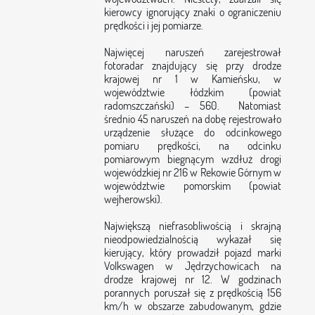
kierowcy ignorujący znaki o ograniczeniu
prędkości i jej pomiarze.
Najwięcej naruszeń zarejestrował
fotoradar znajdujący się przy drodze
krajowej nr 1 w Kamieńsku, w
województwie łódzkim (powiat
radomszczański) – 560. Natomiast
średnio 45 naruszeń na dobę rejestrowało
urządzenie służące do odcinkowego
pomiaru prędkości, na odcinku
pomiarowym biegnącym wzdłuż drogi
wojewódzkiej nr 216 w Rekowie Górnym w
województwie pomorskim (powiat
wejherowski).
Największą niefrasobliwością i skrajną
nieodpowiedzialnością wykazał się
kierujący, który prowadził pojazd marki
Volkswagen w Jędrzychowicach na
drodze krajowej nr 12. W godzinach
porannych poruszał się z prędkością 156
km/h w obszarze zabudowanym, gdzie