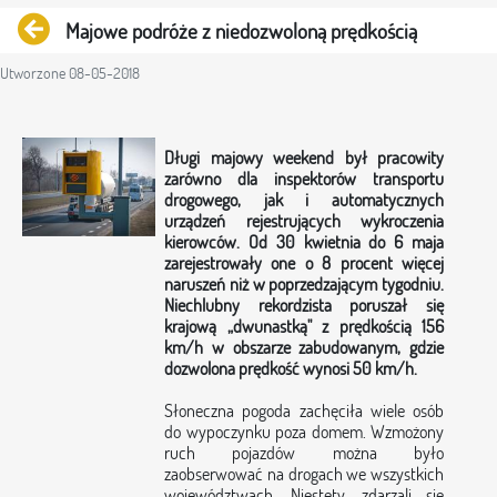
Powrót
Majowe podróże z niedozwoloną prędkością
Utworzone 08-05-2018
Długi majowy weekend był pracowity
zarówno dla inspektorów transportu
drogowego, jak i automatycznych
urządzeń rejestrujących wykroczenia
kierowców. Od 30 kwietnia do 6 maja
zarejestrowały one o 8 procent więcej
naruszeń niż w poprzedzającym tygodniu.
Niechlubny rekordzista poruszał się
krajową „dwunastką" z prędkością 156
km/h w obszarze zabudowanym, gdzie
dozwolona prędkość wynosi 50 km/h.
Słoneczna pogoda zachęciła wiele osób
do wypoczynku poza domem. Wzmożony
ruch pojazdów można było
zaobserwować na drogach we wszystkich
województwach. Niestety, zdarzali się