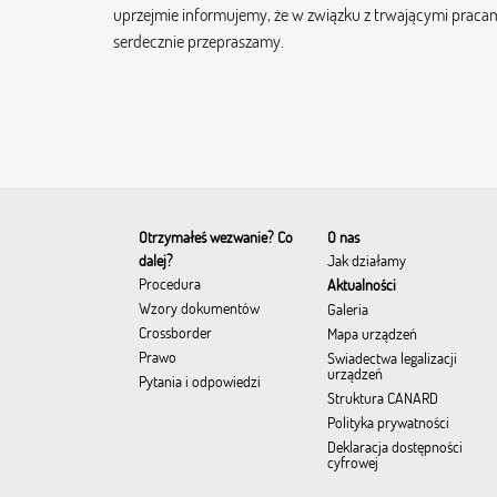
uprzejmie informujemy, że w związku z trwającymi pracami
serdecznie przepraszamy.
Otrzymałeś wezwanie? Co
O nas
dalej?
Jak działamy
Procedura
Aktualności
Wzory dokumentów
Galeria
Crossborder
Mapa urządzeń
Prawo
Świadectwa legalizacji
urządzeń
Pytania i odpowiedzi
Struktura CANARD
Polityka prywatności
Deklaracja dostępności
cyfrowej