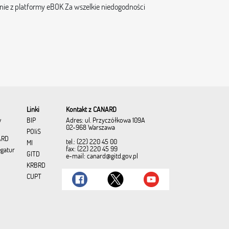
anie z platformy eBOK Za wszelkie niedogodności
Linki
Kontakt z CANARD
Adres: ul. Przyczółkowa 109A
w
BIP
02-968 Warszawa
POIiŚ
ARD
tel.: (22) 220 45 00
MI
fax: (22) 220 45 99
egatur
GITD
e-mail:
canard@gitd.gov.pl
KRBRD
CUPT