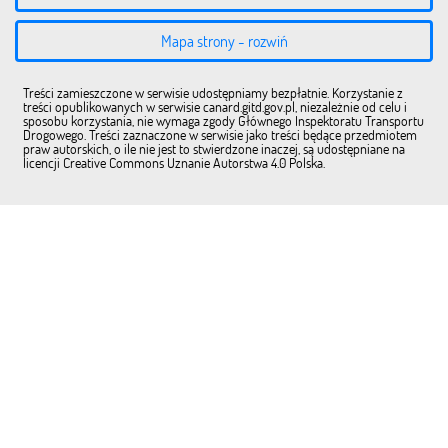
Mapa strony - rozwiń
Treści zamieszczone w serwisie udostępniamy bezpłatnie. Korzystanie z
treści opublikowanych w serwisie canard.gitd.gov.pl, niezależnie od celu i
sposobu korzystania, nie wymaga zgody Głównego Inspektoratu Transportu
Drogowego. Treści zaznaczone w serwisie jako treści będące przedmiotem
praw autorskich, o ile nie jest to stwierdzone inaczej, są udostępniane na
licencji Creative Commons Uznanie Autorstwa 4.0 Polska.