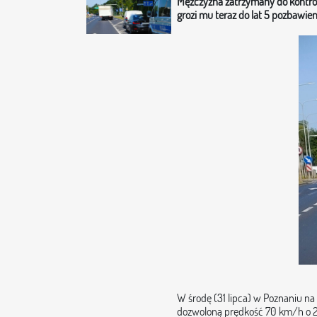
Mężczyzna zatrzymany do kontrol
grozi mu teraz do lat 5 pozbawie
W środę (31 lipca) w Poznaniu na 
dozwoloną prędkość 70 km/h o 23