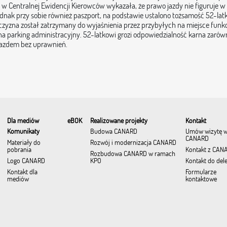
 w Centralnej Ewidencji Kierowców wykazała, że prawo jazdy nie figuruje w 
dnak przy sobie również paszport, na podstawie ustalono tożsamość 52-latka
zyzna został zatrzymany do wyjaśnienia przez przybyłych na miejsce funkc
na parking administracyjny. 52-latkowi grozi odpowiedzialność karna zaró
jazdem bez uprawnień.
Dla mediów
eBOK
Realizowane projekty
Kontakt
Komunikaty
Budowa CANARD
Umów wizytę 
CANARD
Materiały do
Rozwój i modernizacja CANARD
pobrania
Kontakt z CAN
Rozbudowa CANARD w ramach
Logo CANARD
KPO
Kontakt do del
Kontakt dla
Formularze
mediów
kontaktowe