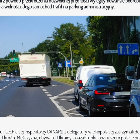
i z powodu przekroczenia dozwolonej prędkości wylegitymował się podrobi
nia wolności. Jego samochód trafił na parking administracyjny.
ul. Lechickiej inspektorzy CANARD z delegatury wielkopolskiej zatrzymali do 
 km/h. Mężczyzna, obywatel Ukrainy, okazał funkcjonariuszom polskie pr