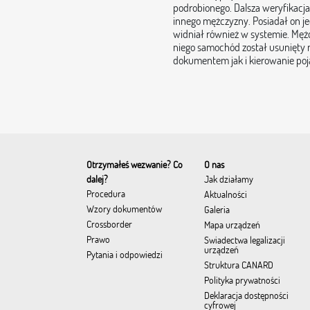
podrobionego. Dalsza weryfikacja
innego mężczyzny. Posiadał on je
widniał również w systemie. Mężc
niego samochód został usunięty 
dokumentem jak i kierowanie po
Otrzymałeś wezwanie? Co
O nas
dalej?
Jak działamy
Procedura
Aktualności
Wzory dokumentów
Galeria
Crossborder
Mapa urządzeń
Prawo
Świadectwa legalizacji
urządzeń
Pytania i odpowiedzi
Struktura CANARD
Polityka prywatności
Deklaracja dostępności
cyfrowej