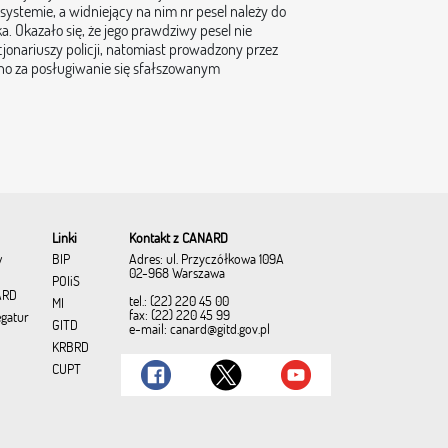
systemie, a widniejący na nim nr pesel należy do
. Okazało się, że jego prawdziwy pesel nie
jonariuszy policji, natomiast prowadzony przez
wno za posługiwanie się sfałszowanym
Linki
Kontakt z CANARD
Adres: ul. Przyczółkowa 109A
w
BIP
02-968 Warszawa
POIiŚ
ARD
tel.: (22) 220 45 00
MI
fax: (22) 220 45 99
egatur
GITD
e-mail:
canard@gitd.gov.pl
KRBRD
CUPT