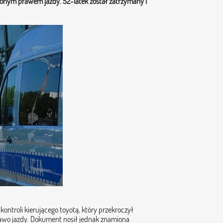
onym prawem jazdy. 52-latek został zatrzymany i
kontroli kierującego toyotą, który przekroczył
awo jazdy. Dokument nosił jednak znamiona