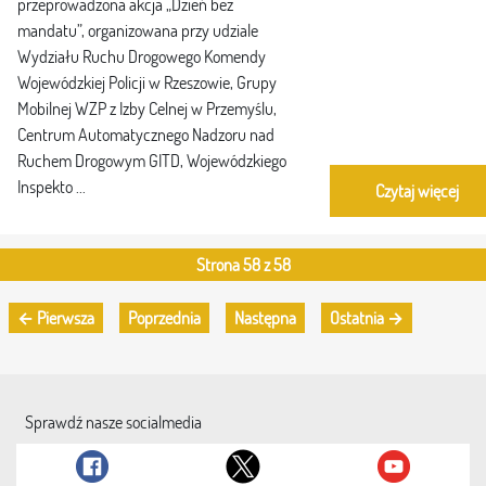
przeprowadzona akcja „Dzień bez
mandatu”, organizowana przy udziale
Wydziału Ruchu Drogowego Komendy
Wojewódzkiej Policji w Rzeszowie, Grupy
Mobilnej WZP z Izby Celnej w Przemyślu,
Centrum Automatycznego Nadzoru nad
Ruchem Drogowym GITD, Wojewódzkiego
Inspekto ...
Czytaj więcej
Strona 58 z 58
← Pierwsza
Poprzednia
Następna
Ostatnia →
Sprawdź nasze socialmedia