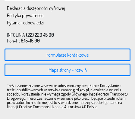
Deklaracja dostępności cyfrowej
Polityka prywatności
Pytania i odpowiedzi
INFOLINIA
(22) 220 45 00
Pon-Pt
8:15-15:00
Formularze kontaktowe
Mapa strony - rozwiń
Treści zamieszczone w serwisie udostępniamy bezpłatnie. Korzystanie z
treści opublikowanych w serwisie canard.gitd.gov.pl, niezależnie od celu i
sposobu korzystania, nie wymaga zgody Głównego Inspektoratu Transportu
Drogowego. Treści zaznaczone w serwisie jako treści będące przedmiotem
praw autorskich, o ile nie jest to stwierdzone inaczej, są udostępniane na
licencji Creative Commons Uznanie Autorstwa 4.0 Polska.