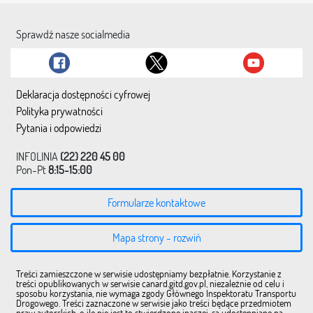
Sprawdź nasze socialmedia
Deklaracja dostępności cyfrowej
Polityka prywatności
Pytania i odpowiedzi
INFOLINIA
(22) 220 45 00
Pon-Pt
8:15-15:00
Formularze kontaktowe
Mapa strony - rozwiń
Treści zamieszczone w serwisie udostępniamy bezpłatnie. Korzystanie z
treści opublikowanych w serwisie canard.gitd.gov.pl, niezależnie od celu i
sposobu korzystania, nie wymaga zgody Głównego Inspektoratu Transportu
Drogowego. Treści zaznaczone w serwisie jako treści będące przedmiotem