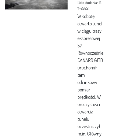
Data dodania: 14-
11-2022
W sobotę
otwarto tunel
w ciągu trasy
ekspresowej
S7.
Równocześnie
CANARD GITD
uruchomił
tam
odcinkowy
pomiar
prędkości. W
uroczystości
otwarcia
tunelu
uczestniczył
m.in. Główny