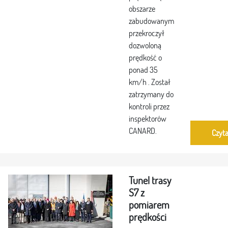
obszarze
zabudowanym
przekroczył
dozwoloną
prędkość o
ponad 35
km/h . Został
zatrzymany do
kontroli przez
inspektorów
CANARD.
Czyta
Tunel trasy
S7 z
pomiarem
prędkości