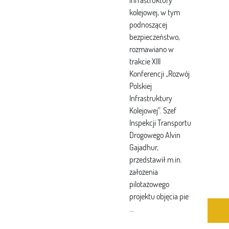
infrastruktury
kolejowej, w tym
podnoszącej
bezpieczeństwo,
rozmawiano w
trakcie XIII
Konferencji „Rozwój
Polskiej
Infrastruktury
Kolejowej”. Szef
Inspekcji Transportu
Drogowego Alvin
Gajadhur,
przedstawił m.in.
założenia
pilotażowego
projektu objęcia pie
...