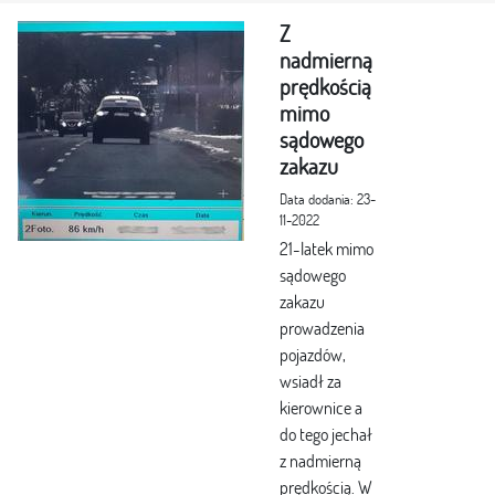
Z
nadmierną
prędkością
mimo
sądowego
zakazu
Data dodania: 23-
11-2022
21-latek mimo
sądowego
zakazu
prowadzenia
pojazdów,
wsiadł za
kierownice a
do tego jechał
z nadmierną
prędkością. W