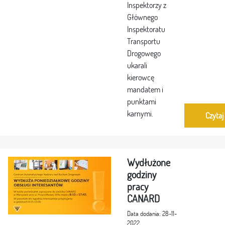
Inspektorzy z
Głównego
Inspektoratu
Transportu
Drogowego
ukarali
kierowcę
mandatem i
punktami
karnymi.
Czytaj
Wydłużone
godziny
pracy
CANARD
Data dodania: 28-11-
2022