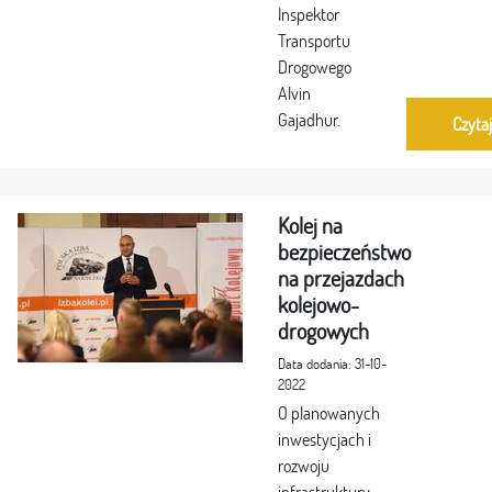
Inspektor
Transportu
Drogowego
Alvin
Gajadhur.
Czytaj
Kolej na
bezpieczeństwo
na przejazdach
kolejowo-
drogowych
Data dodania: 31-10-
2022
O planowanych
inwestycjach i
rozwoju