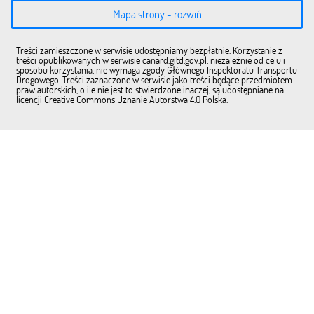
Mapa strony - rozwiń
Treści zamieszczone w serwisie udostępniamy bezpłatnie. Korzystanie z
treści opublikowanych w serwisie canard.gitd.gov.pl, niezależnie od celu i
sposobu korzystania, nie wymaga zgody Głównego Inspektoratu Transportu
Drogowego. Treści zaznaczone w serwisie jako treści będące przedmiotem
praw autorskich, o ile nie jest to stwierdzone inaczej, są udostępniane na
licencji Creative Commons Uznanie Autorstwa 4.0 Polska.