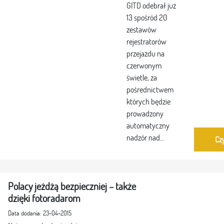
GITD odebrał już
13 spośród 20
zestawów
rejestratorów
przejazdu na
czerwonym
świetle, za
pośrednictwem
których będzie
prowadzony
automatyczny
nadzór nad...
Czy
Polacy jeżdżą bezpieczniej – także
dzięki fotoradarom
Data dodania: 23-04-2015