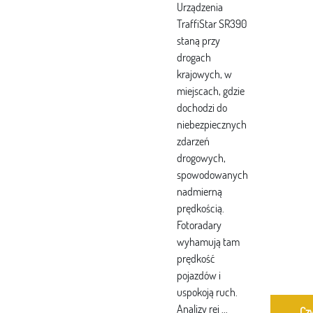
Urządzenia
TraffiStar SR390
staną przy
drogach
krajowych, w
miejscach, gdzie
dochodzi do
niebezpiecznych
zdarzeń
drogowych,
spowodowanych
nadmierną
prędkością.
Fotoradary
wyhamują tam
prędkość
pojazdów i
uspokoją ruch.
Analizy rej ...
Czy