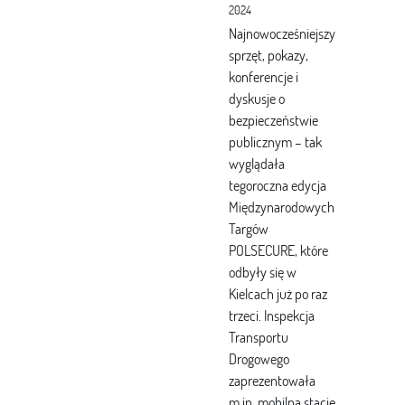
2024
Najnowocześniejszy
sprzęt, pokazy,
konferencje i
dyskusje o
bezpieczeństwie
publicznym – tak
wyglądała
tegoroczna edycja
Międzynarodowych
Targów
POLSECURE, które
odbyły się w
Kielcach już po raz
trzeci. Inspekcja
Transportu
Drogowego
zaprezentowała
m.in. mobilną stację