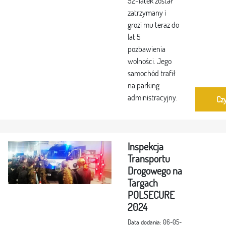
52-latek został
zatrzymany i
grozi mu teraz do
lat 5
pozbawienia
wolności. Jego
samochód trafił
na parking
administracyjny.
Czy
Inspekcja
Transportu
Drogowego na
Targach
POLSECURE
2024
Data dodania: 06-05-