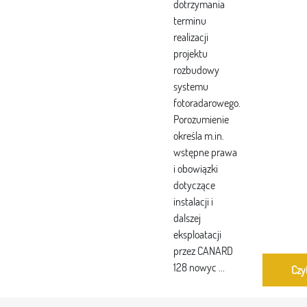
dotrzymania
terminu
realizacji
projektu
rozbudowy
systemu
fotoradarowego.
Porozumienie
określa m.in.
wstępne prawa
i obowiązki
dotyczące
instalacji i
dalszej
eksploatacji
przez CANARD
128 nowyc ...
Czy