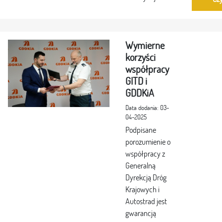
Wymierne
korzyści
współpracy
GITD i
GDDKiA
Data dodania: 03-
04-2025
Podpisane
porozumienie o
współpracy z
Generalną
Dyrekcją Dróg
Krajowych i
Autostrad jest
gwarancją