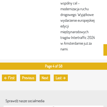
wspólny cel –
modernizacja ruchu
drogowego. Wyjątkowe
wydarzenie europejskiej
edycji
międzynarodowych
tragów Intertraffic 2024
w Amsterdamie już za
nami.
Page 4 of 58
← First
Previous
Next
Last →
Sprawdź nasze socialmedia