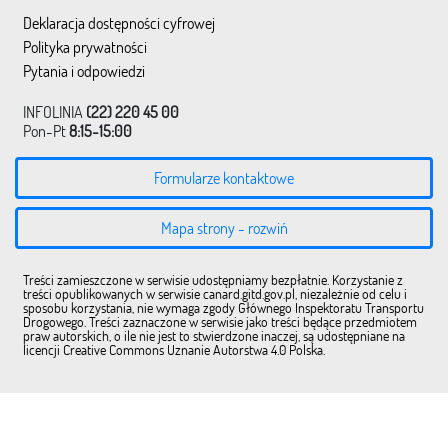
Deklaracja dostępności cyfrowej
Polityka prywatności
Pytania i odpowiedzi
INFOLINIA
(22) 220 45 00
Pon-Pt
8:15-15:00
Formularze kontaktowe
Mapa strony - rozwiń
Treści zamieszczone w serwisie udostępniamy bezpłatnie. Korzystanie z
treści opublikowanych w serwisie canard.gitd.gov.pl, niezależnie od celu i
sposobu korzystania, nie wymaga zgody Głównego Inspektoratu Transportu
Drogowego. Treści zaznaczone w serwisie jako treści będące przedmiotem
praw autorskich, o ile nie jest to stwierdzone inaczej, są udostępniane na
licencji Creative Commons Uznanie Autorstwa 4.0 Polska.