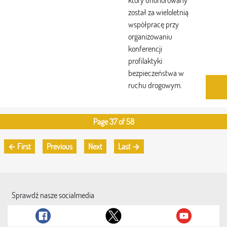
który uhonorowany
został za wieloletnią
współpracę przy
organizowaniu
konferencji
profilaktyki
bezpieczeństwa w
ruchu drogowym.
Page 37 of 58
← First
Previous
Next
Last →
Sprawdź nasze socialmedia