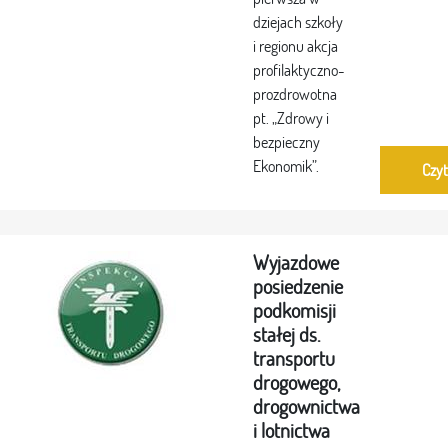
dziejach szkoły
i regionu akcja
profilaktyczno-
prozdrowotna
pt. „Zdrowy i
bezpieczny
Ekonomik”.
Czyt
Wyjazdowe
posiedzenie
podkomisji
stałej ds.
transportu
drogowego,
drogownictwa
i lotnictwa