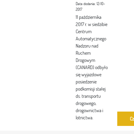
Data dodania: 12-10-
2017
11 października
2017 r. w siedzibie
Centrum
Automatycznego
Nadzoru nad
Ruchem
Drogowym
(CANARD) odbyło
się wyjazdowe
posiedzenie
podkomisji stałej
ds. transportu
drogowego,
drogownictwa i
lotnictwa.
Cz