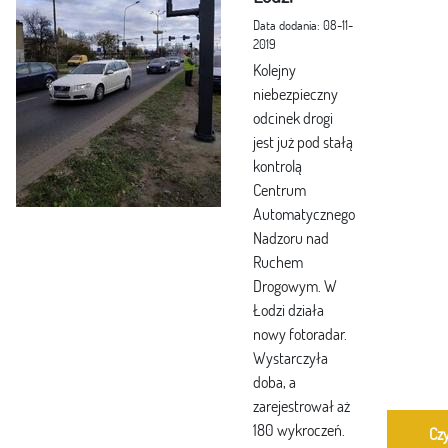
Data dodania: 08-11-
2019
Kolejny
niebezpieczny
odcinek drogi
jest już pod stałą
kontrolą
Centrum
Automatycznego
Nadzoru nad
Ruchem
Drogowym. W
Łodzi działa
nowy fotoradar.
Wystarczyła
doba, a
zarejestrował aż
180 wykroczeń.
Czy