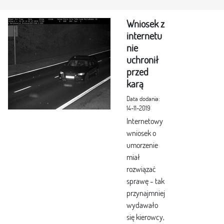
Wniosek z
internetu
nie
uchronił
przed
karą
Data dodania:
14-11-2019
Internetowy
wniosek o
umorzenie
miał
rozwiązać
sprawę - tak
przynajmniej
wydawało
się kierowcy,