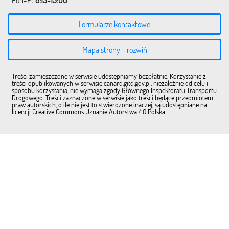
Pon-Pt
8:15-15:00
Formularze kontaktowe
Mapa strony - rozwiń
Treści zamieszczone w serwisie udostępniamy bezpłatnie. Korzystanie z
treści opublikowanych w serwisie canard.gitd.gov.pl, niezależnie od celu i
sposobu korzystania, nie wymaga zgody Głównego Inspektoratu Transportu
Drogowego. Treści zaznaczone w serwisie jako treści będące przedmiotem
praw autorskich, o ile nie jest to stwierdzone inaczej, są udostępniane na
licencji Creative Commons Uznanie Autorstwa 4.0 Polska.