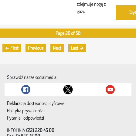
zdejmuje nogę z
gazu.
Czyt
Page 26 of 58
← First
Previous
Next
Last →
Sprawdź nasze socialmedia
Deklaracja dostępności cyfrowej
Polityka prywatności
Pytania i odpowiedzi
INFOLINIA
(22) 220 45 00