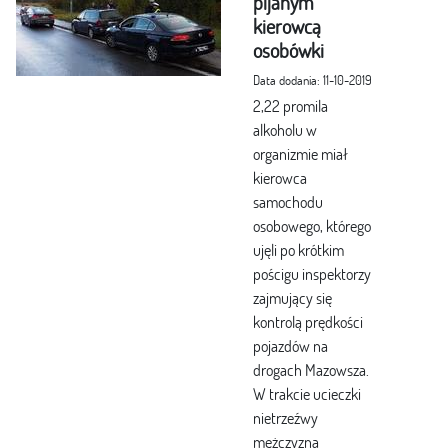
pijanym
kierowcą
osobówki
Data dodania: 11-10-2019
2,22 promila
alkoholu w
organizmie miał
kierowca
samochodu
osobowego, którego
ujęli po krótkim
pościgu inspektorzy
zajmujący się
kontrolą prędkości
pojazdów na
drogach Mazowsza.
W trakcie ucieczki
nietrzeźwy
mężczyzna