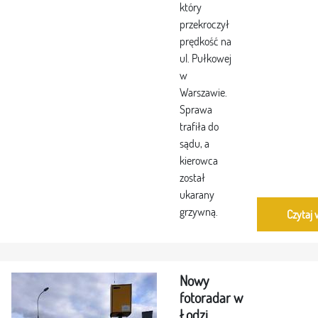
który
przekroczył
prędkość na
ul. Pułkowej
w
Warszawie.
Sprawa
trafiła do
sądu, a
kierowca
został
ukarany
grzywną.
Czytaj 
Nowy
fotoradar w
Łodzi