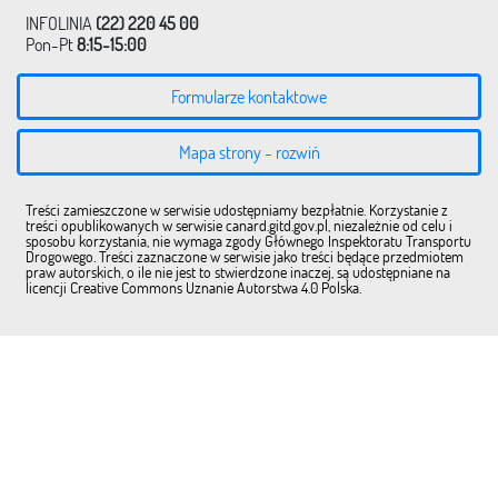
INFOLINIA
(22) 220 45 00
Pon-Pt
8:15-15:00
Formularze kontaktowe
Mapa strony - rozwiń
Treści zamieszczone w serwisie udostępniamy bezpłatnie. Korzystanie z
treści opublikowanych w serwisie canard.gitd.gov.pl, niezależnie od celu i
sposobu korzystania, nie wymaga zgody Głównego Inspektoratu Transportu
Drogowego. Treści zaznaczone w serwisie jako treści będące przedmiotem
praw autorskich, o ile nie jest to stwierdzone inaczej, są udostępniane na
licencji Creative Commons Uznanie Autorstwa 4.0 Polska.