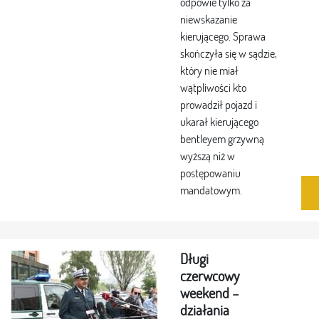
odpowie tylko za
niewskazanie
kierującego. Sprawa
skończyła się w sądzie,
który nie miał
wątpliwości kto
prowadził pojazd i
ukarał kierującego
bentleyem grzywną
wyższą niż w
postępowaniu
mandatowym.
Długi
czerwcowy
weekend –
działania