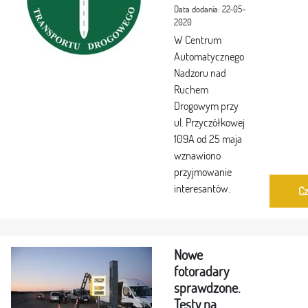
Data dodania: 22-05-
2020
W Centrum
Automatycznego
Nadzoru nad
Ruchem
Drogowym przy
ul. Przyczółkowej
109A od 25 maja
wznawiono
przyjmowanie
interesantów.
Cz
Nowe
fotoradary
sprawdzone.
Testy na