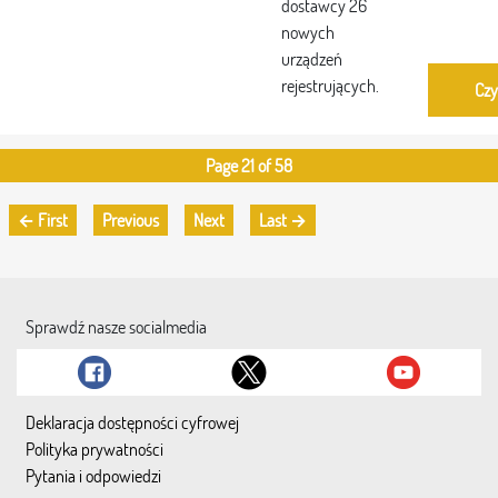
dostawcy 26
nowych
urządzeń
rejestrujących.
Czy
Page 21 of 58
← First
Previous
Next
Last →
Sprawdź nasze socialmedia
Deklaracja dostępności cyfrowej
Polityka prywatności
Pytania i odpowiedzi