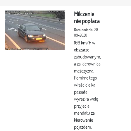
Milczenie
nie popłaca
Data dodania: 28-
09-2020
109 km/h w
obszarze
zabudowanym,
a za kierownicą
mężczyzna.
Pomimo tego
właścicielka
passata
wyraziła wolę
przyjęcia
mandatu za
kierowanie
pojazdem.