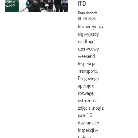
ITD
Data dodania:
10-06-2020
Rozpoczynają
się wyjazdy
na długi
czerwcowy
weekend.
Inspekcja
Transportu
Drogowego
apeluje o
rozwagę,
ostrożność i
zdjęcie „nogi z
gazu”. O
działaniach
Inspekcji w
trakcie