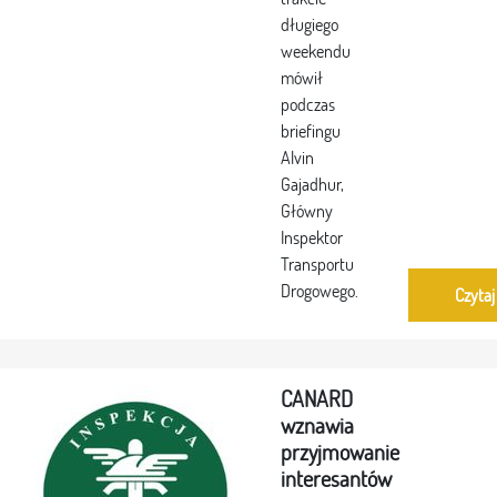
długiego
weekendu
mówił
podczas
briefingu
Alvin
Gajadhur,
Główny
Inspektor
Transportu
Drogowego.
Czytaj
CANARD
wznawia
przyjmowanie
interesantów