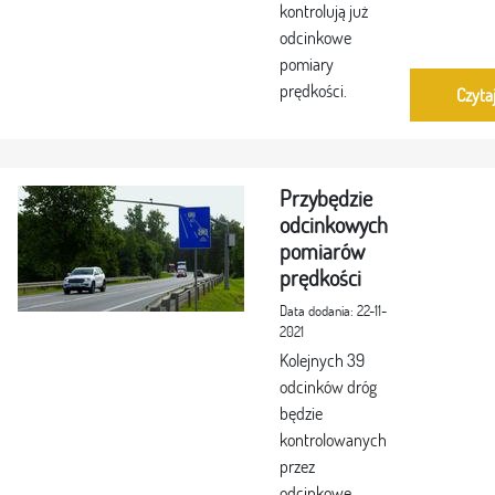
kontrolują już
odcinkowe
pomiary
prędkości.
Czyta
Przybędzie
odcinkowych
pomiarów
prędkości
Data dodania: 22-11-
2021
Kolejnych 39
odcinków dróg
będzie
kontrolowanych
przez
odcinkowe