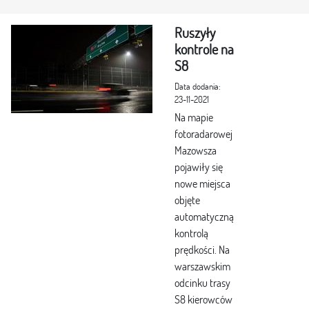
Ruszyły
kontrole na
S8
Data dodania:
23-11-2021
Na mapie
fotoradarowej
Mazowsza
pojawiły się
nowe miejsca
objęte
automatyczną
kontrolą
prędkości. Na
warszawskim
odcinku trasy
S8 kierowców