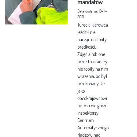
mandatów
Data dodania: 18-11-
2021
Turecki kierowca
jeździł nie
bacząc na limity
prędkości.
Zdjęcia robione
przez fotoradary
nie robiły na nim
wrażenia, bo był
przekonany, że
jako
obcokrajowcowi
nic mu nie grozi.
Inspektorzy
Centrum
Automatycznego
Nadzoru nad