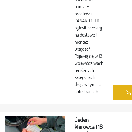
pomiary
prędkości.
CANARD GITD
ogłosił przetarg
na dostawę i
montaż
urządzeń.
Pojawią się w 13
województwach
na różnych
kategoriach
dróg, w tym na
autostradach.
Czy
Jeden
kierowca i 18