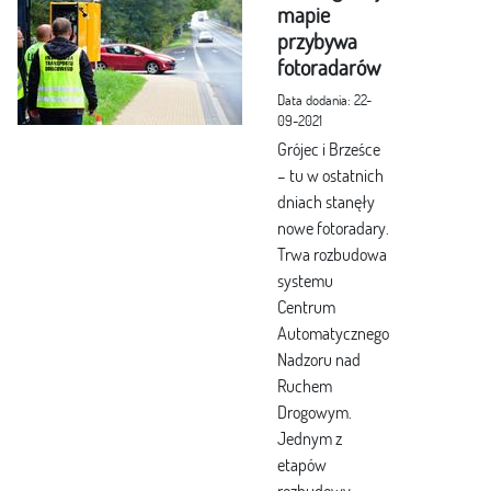
mapie
przybywa
fotoradarów
Data dodania: 22-
09-2021
Grójec i Brześce
– tu w ostatnich
dniach stanęły
nowe fotoradary.
Trwa rozbudowa
systemu
Centrum
Automatycznego
Nadzoru nad
Ruchem
Drogowym.
Jednym z
etapów