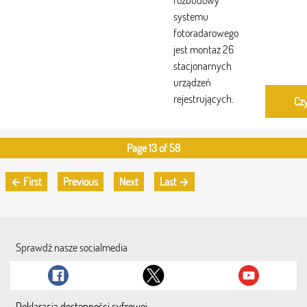
rozbudowy
systemu
fotoradarowego
jest montaż 26
stacjonarnych
urządzeń
rejestrujących.
Czy
Page 13 of 58
← First
Previous
Next
Last →
Sprawdź nasze socialmedia
Deklaracja dostępności cyfrowej