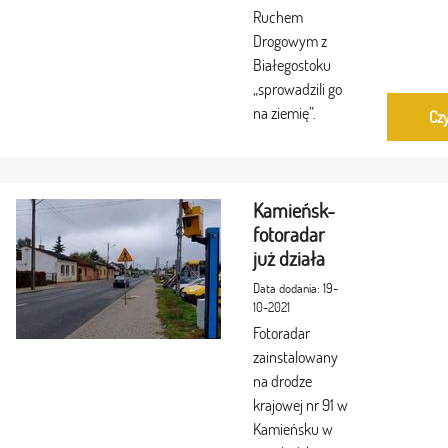
Ruchem
Drogowym z
Białegostoku
„sprowadzili go
na ziemię”.
Czy
Kamieńsk-
fotoradar
już działa
Data dodania: 19-
10-2021
Fotoradar
zainstalowany
na drodze
krajowej nr 91 w
Kamieńsku w