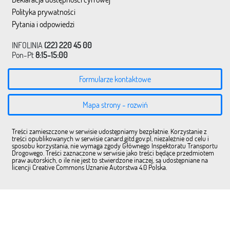
Polityka prywatności
Pytania i odpowiedzi
INFOLINIA
(22) 220 45 00
Pon-Pt
8:15-15:00
Formularze kontaktowe
Mapa strony - rozwiń
Treści zamieszczone w serwisie udostępniamy bezpłatnie. Korzystanie z
treści opublikowanych w serwisie canard.gitd.gov.pl, niezależnie od celu i
sposobu korzystania, nie wymaga zgody Głównego Inspektoratu Transportu
Drogowego. Treści zaznaczone w serwisie jako treści będące przedmiotem
praw autorskich, o ile nie jest to stwierdzone inaczej, są udostępniane na
licencji Creative Commons Uznanie Autorstwa 4.0 Polska.