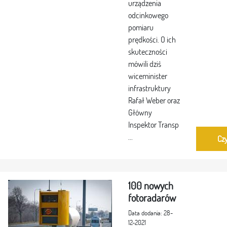
urządzenia
odcinkowego
pomiaru
prędkości. O ich
skuteczności
mówili dziś
wiceminister
infrastruktury
Rafał Weber oraz
Główny
Inspektor Transp
...
Czy
100 nowych
fotoradarów
Data dodania: 28-
12-2021