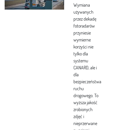
Wymiana
używanych
przez dekadę
fotoradarów
przyniesie
wymierne
korzyści nie
tylko dla
systemu
CANARD, ale i
dla
bezpieczeństwa
ruchu
drogowego. To
wyższa jakość
zrobionych
zdjęć i
nieprzerwane