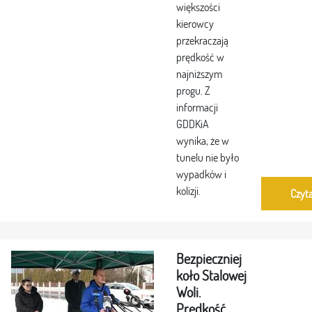
większości
kierowcy
przekraczają
prędkość w
najniższym
progu. Z
informacji
GDDKiA
wynika, że w
tunelu nie było
wypadków i
kolizji.
Czyta
Bezpieczniej
koło Stalowej
Woli.
Prędkość