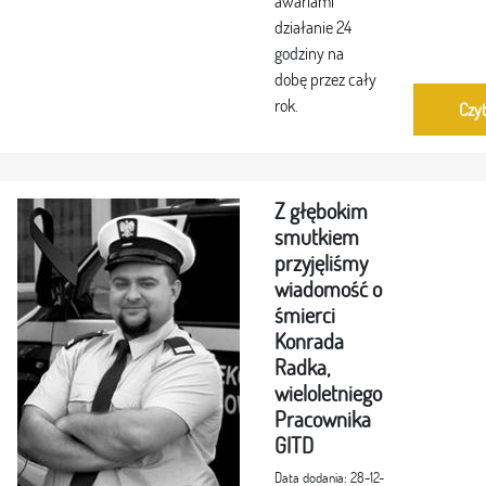
awariami
działanie 24
godziny na
dobę przez cały
rok.
Czyt
Z głębokim
smutkiem
przyjęliśmy
wiadomość o
śmierci
Konrada
Radka,
wieloletniego
Pracownika
GITD
Data dodania: 28-12-