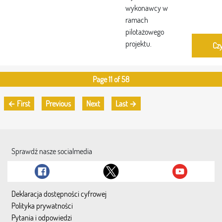
wykonawcy w
ramach
pilotażowego
projektu.
Czy
Page 11 of 58
← First
Previous
Next
Last →
Sprawdź nasze socialmedia
Deklaracja dostępności cyfrowej
Polityka prywatności
Pytania i odpowiedzi