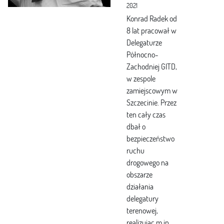
2021
Konrad Radek od
8 lat pracował w
Delegaturze
Północno-
Zachodniej GITD,
w zespole
zamiejscowym w
Szczecinie. Przez
ten cały czas
dbał o
bezpieczeństwo
ruchu
drogowego na
obszarze
działania
delegatury
terenowej,
realizując m.in.