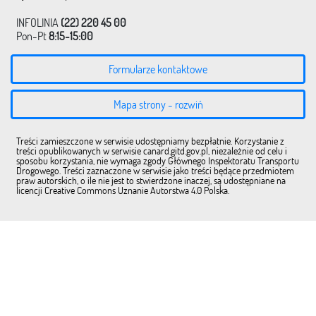
INFOLINIA
(22) 220 45 00
Pon-Pt
8:15-15:00
Formularze kontaktowe
Mapa strony - rozwiń
Treści zamieszczone w serwisie udostępniamy bezpłatnie. Korzystanie z
treści opublikowanych w serwisie canard.gitd.gov.pl, niezależnie od celu i
sposobu korzystania, nie wymaga zgody Głównego Inspektoratu Transportu
Drogowego. Treści zaznaczone w serwisie jako treści będące przedmiotem
praw autorskich, o ile nie jest to stwierdzone inaczej, są udostępniane na
licencji Creative Commons Uznanie Autorstwa 4.0 Polska.