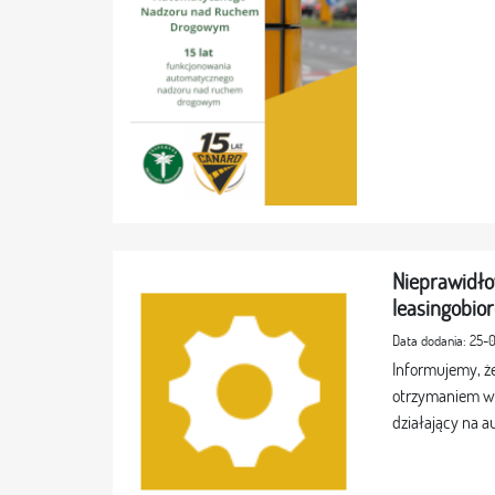
Nieprawidło
leasingobio
Data dodania: 25-
Informujemy, że
otrzymaniem w
działający na a