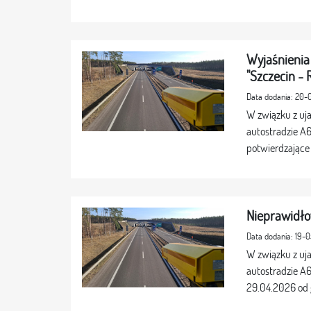
Wyjaśnienia
"Szczecin - 
Data dodania: 20
W związku z uj
autostradzie A
potwierdzające 
Nieprawidło
Data dodania: 19-
W związku z uj
autostradzie A6
29.04.2026 od g