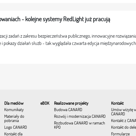
waniach - kolejne systemy RedLight już pracują
zacji zadań z zakresu bezpieczeństwa publicznego, innowacyjne rozwiązani
 i pokazy działań służb - tak wyglądała czwarta edycja międzynarodowyc
Dla mediów
eBOK
Realizowane projekty
Kontakt
Komunikaty
Budowa CANARD
Umów wizytę 
CANARD
Materiały do
Rozwój i modernizacja CANARD
pobrania
Kontakt z CAN
Rozbudowa CANARD w ramach
Logo CANARD
KPO
Kontakt do del
Kontakt dla
Formularze