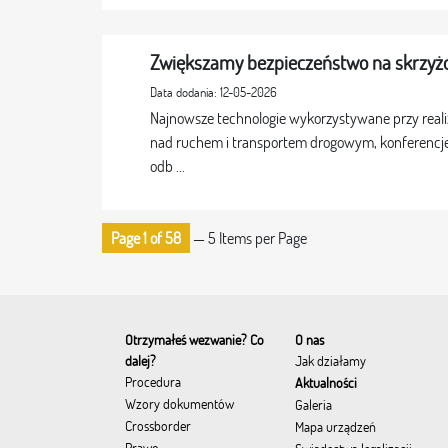
Zwiększamy bezpieczeństwo na skrzyżo
Data dodania: 12-05-2026
Najnowsze technologie wykorzystywane przy reali
nad ruchem i transportem drogowym, konferencje
odb ...
Page 1 of 58
— 5 Items per Page
Otrzymałeś wezwanie? Co
O nas
dalej?
Jak działamy
Procedura
Aktualności
Wzory dokumentów
Galeria
Crossborder
Mapa urządzeń