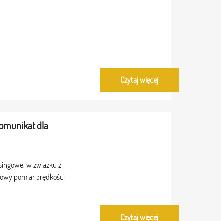
Czytaj więcej
komunikat dla
asingowe, w związku z
owy pomiar prędkości
Czytaj więcej