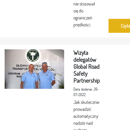
nie stosował
się do
ograniczeń
prędkości.
Czyta
Wizyta
delegatów
Global Road
Safety
Partnership
Data dodania: 26-
07-2022
Jak skutecznie
prowadzić
automatyczny
nadzór nad