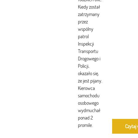
Kiedy został
zatrzymany
przez
wspólny
patrol
Inspekcji
Transportu
Drogowego i
Policji,
okazało się,
że jest pijany.
Kierowca
samochodu
osobowego
wydmuchał
ponad 2
promile.
Czytaj 