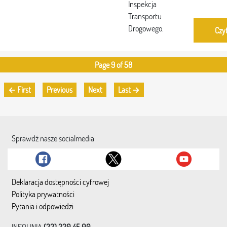
Inspekcja
Transportu
Drogowego.
Czyt
Page 9 of 58
← First
Previous
Next
Last →
Sprawdź nasze socialmedia
Deklaracja dostępności cyfrowej
Polityka prywatności
Pytania i odpowiedzi