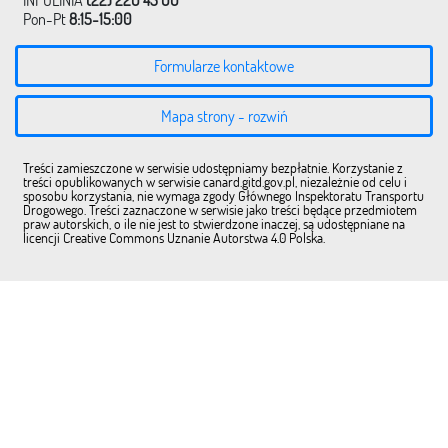
INFOLINIA
(22) 220 45 00
Pon-Pt
8:15-15:00
Formularze kontaktowe
Mapa strony - rozwiń
Treści zamieszczone w serwisie udostępniamy bezpłatnie. Korzystanie z
treści opublikowanych w serwisie canard.gitd.gov.pl, niezależnie od celu i
sposobu korzystania, nie wymaga zgody Głównego Inspektoratu Transportu
Drogowego. Treści zaznaczone w serwisie jako treści będące przedmiotem
praw autorskich, o ile nie jest to stwierdzone inaczej, są udostępniane na
licencji Creative Commons Uznanie Autorstwa 4.0 Polska.