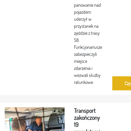
panowanie nad
pojazdem
uderzył w
przystanek na
zjeździe z trasy
S8.
Funkcjonariusze
zabezpieczyli
miejsce
zdarzenia i
wezwali służby
ratunkowe.
Czy
Transport
zakończony
19