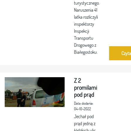
turystycznego.
Naruszenia 41
latka rozliczyli
inspektorzy
Inspekcji
Transportu
Drogowego z
Białegostoku.
Czyta
Z 2
promilami
pod prąd
Data dodania:
04-10-2022
Jechał pod
prąd jedną z
łódzkich ulic.