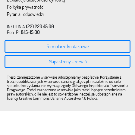
Polityka prywatności
Pytania i odpowiedzi
INFOLINIA
(22) 220 45 00
Pon-Pt
8:15-15:00
Formularze kontaktowe
Mapa strony - rozwiń
Treści zamieszczone w serwisie udostępniamy bezpłatnie. Korzystanie z
treści opublikowanych w serwisie canard.gitd.gov.pl, niezależnie od celu i
sposobu korzystania, nie wymaga zgody Głównego Inspektoratu Transportu
Drogowego. Treści zaznaczone w serwisie jako treści będące przedmiotem
praw autorskich, o ile nie jest to stwierdzone inaczej, są udostępniane na
licencji Creative Commons Uznanie Autorstwa 4.0 Polska.