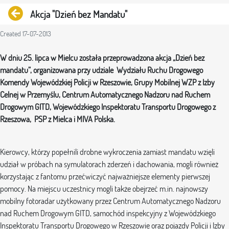
Back
Akcja "Dzień bez Mandatu"
Created 17-07-2013
W dniu 25. lipca w Mielcu została przeprowadzona akcja „Dzień bez
mandatu”, organizowana przy udziale Wydziału Ruchu Drogowego
Komendy Wojewódzkiej Policji w Rzeszowie, Grupy Mobilnej WZP z Izby
Celnej w Przemyślu, Centrum Automatycznego Nadzoru nad Ruchem
Drogowym GITD, Wojewódzkiego Inspektoratu Transportu Drogowego z
Rzeszowa, PSP z Mielca i MIVA Polska.
Kierowcy, którzy popełnili drobne wykroczenia zamiast mandatu wzięli
udział w próbach na symulatorach zderzeń i dachowania, mogli również
korzystając z fantomu przećwiczyć najważniejsze elementy pierwszej
pomocy. Na miejscu uczestnicy mogli także obejrzeć m.in. najnowszy
mobilny fotoradar użytkowany przez Centrum Automatycznego Nadzoru
nad Ruchem Drogowym GITD, samochód inspekcyjny z Wojewódzkiego
Inspektoratu Transportu Drogowego w Rzeszowie oraz pojazdy Policji i Izby