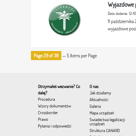
Wyjazdowe p
Data dodania: 12-1
11 październik
wyjazdowe posie
Page 29 of 38
— 5 Items per Page
Otrzymałeś wezwanie? Co
O nas
dalej?
Jak działamy
Procedura
Aktualności
Wzory dokumentów
Galeria
Crossborder
Mapa urządzeń
Prawo
Świadectwa legalizacji
urządzeń
Pytania i odpowiedzi
Struktura CANARD