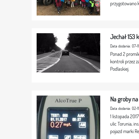
przygotowano ki
Jechał 153 
Data dodania: 07-1
Ponad 2 promil
kontroli przez 
Podlaskiej.
Na groby na
Data dodania: 02-1
1 listopada 20
ulic Torunia, i
pojazd marki Re