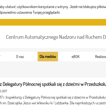
 ułatwić użytkownikom korzystanie z witryny. Jeżeli nie blokujesz plików 
dpowiednio ustawienia Twojej przeglądarki.
Centrum Automatycznego Nadzoru nad Ruchem 
?
O nas
Dla mediów
eBOK
Realizo
z Delegatury Północnej spotkali się z dziećmi w Przedszkol
2-2017
17 r. Inspektorzy z Delegatury Północnej spotkali się z dziećmi w Przedszkol
ich im. Dzieciątka Jezus we Wlewsku k/ Lidzbarka. Dla najmłodszych ucze