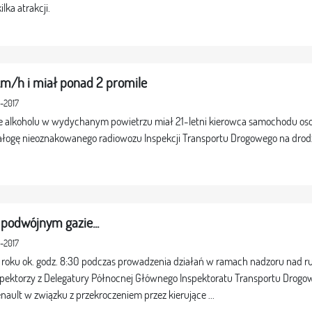
lka atrakcji.
km/h i miał ponad 2 promile
1-2017
e alkoholu w wydychanym powietrzu miał 21-letni kierowca samochodu os
załogę nieoznakowanego radiowozu Inspekcji Transportu Drogowego na drodz
 podwójnym gazie...
1-2017
17 roku ok. godz. 8:30 podczas prowadzenia działań w ramach nadzoru nad 
nspektorzy z Delegatury Północnej Głównego Inspektoratu Transportu Drogow
nault w związku z przekroczeniem przez kierujące ...