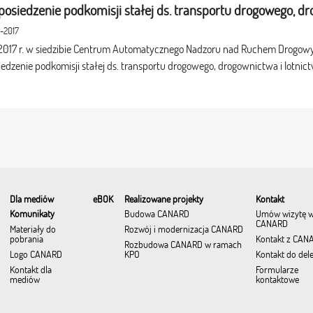
osiedzenie podkomisji stałej ds. transportu drogowego, dr
0-2017
a 2017 r. w siedzibie Centrum Automatycznego Nadzoru nad Ruchem Drogo
dzenie podkomisji stałej ds. transportu drogowego, drogownictwa i lotnict
Dla mediów
eBOK
Realizowane projekty
Kontakt
Komunikaty
Budowa CANARD
Umów wizytę 
CANARD
Materiały do
Rozwój i modernizacja CANARD
pobrania
Kontakt z CAN
Rozbudowa CANARD w ramach
Logo CANARD
KPO
Kontakt do del
Kontakt dla
Formularze
mediów
kontaktowe