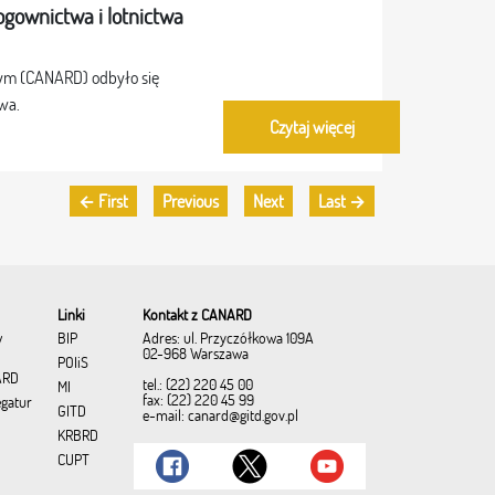
ogownictwa i lotnictwa
wym (CANARD) odbyło się
wa.
Czytaj więcej
← First
Previous
Next
Last →
Linki
Kontakt z CANARD
Adres: ul. Przyczółkowa 109A
w
BIP
02-968 Warszawa
POIiŚ
ARD
tel.: (22) 220 45 00
MI
fax: (22) 220 45 99
egatur
GITD
e-mail:
canard@gitd.gov.pl
KRBRD
CUPT