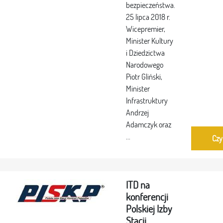
bezpieczeństwa.
25 lipca 2018 r.
Wicepremier,
Minister Kultury
i Dziedzictwa
Narodowego
Piotr Gliński,
Minister
Infrastruktury
Andrzej
Adamczyk oraz
...
Czy
ITD na
konferencji
Polskiej Izby
Stacji