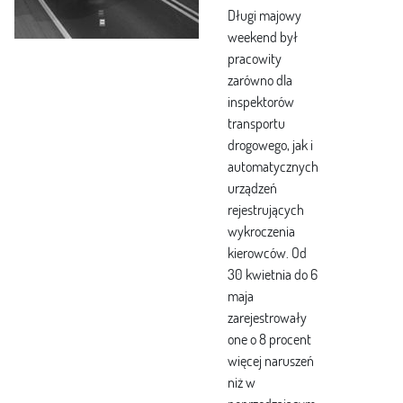
Długi majowy
weekend był
pracowity
zarówno dla
inspektorów
transportu
drogowego, jak i
automatycznych
urządzeń
rejestrujących
wykroczenia
kierowców. Od
30 kwietnia do 6
maja
zarejestrowały
one o 8 procent
więcej naruszeń
niż w