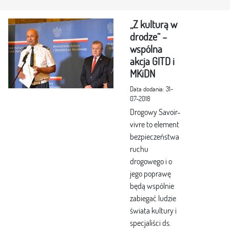
„Z kulturą w
drodze” –
wspólna
akcja GITD i
MKiDN
Data dodania: 31-
07-2018
Drogowy Savoir-
vivre to element
bezpieczeństwa
ruchu
drogowego i o
jego poprawę
będą wspólnie
zabiegać ludzie
świata kultury i
specjaliści ds.