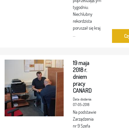
poprzedzającym
tygodniu.
Niechlubny
rekordzista
poruszał się kraj
...
Cz
19 maja
2018 r.
dniem
pracy
CANARD
Data dodania:
07-05-2018
Na podstawie
Zarządzenia
nr 9 Szefa