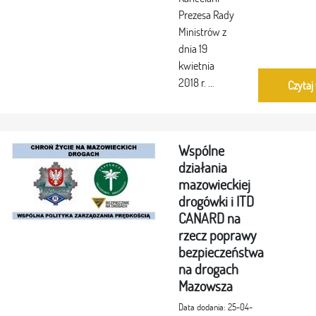
Prezesa Rady
Ministrów z
dnia 19
kwietnia
2018 r. ...
Czytaj
Wspólne
działania
mazowieckiej
drogówki i ITD
CANARD na
rzecz poprawy
bezpieczeństwa
na drogach
Mazowsza
Data dodania: 25-04-