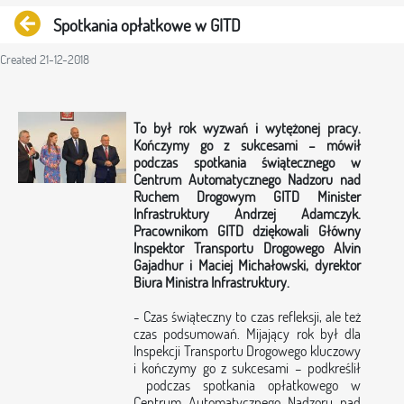
Back
Spotkania opłatkowe w GITD
Created 21-12-2018
To był rok wyzwań i wytężonej pracy.
Kończymy go z sukcesami – mówił
podczas spotkania świątecznego w
Centrum Automatycznego Nadzoru nad
Ruchem Drogowym GITD Minister
Infrastruktury Andrzej Adamczyk.
Pracownikom GITD dziękowali Główny
Inspektor Transportu Drogowego Alvin
Gajadhur i Maciej Michałowski, dyrektor
Biura Ministra Infrastruktury.
- Czas świąteczny to czas refleksji, ale też
czas podsumowań. Mijający rok był dla
Inspekcji Transportu Drogowego kluczowy
i kończymy go z sukcesami – podkreślił
podczas spotkania opłatkowego w
Centrum Automatycznego Nadzoru nad