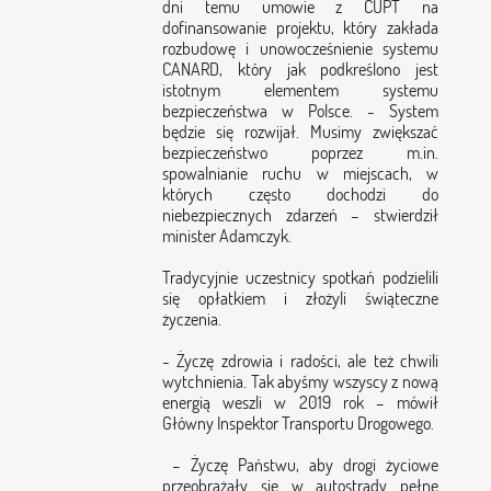
dni temu umowie z CUPT na
dofinansowanie projektu, który zakłada
rozbudowę i unowocześnienie systemu
CANARD, który jak podkreślono jest
istotnym elementem systemu
bezpieczeństwa w Polsce. - System
będzie się rozwijał. Musimy zwiększać
bezpieczeństwo poprzez m.in.
spowalnianie ruchu w miejscach, w
których często dochodzi do
niebezpiecznych zdarzeń – stwierdził
minister Adamczyk.
Tradycyjnie uczestnicy spotkań podzielili
się opłatkiem i złożyli świąteczne
życzenia.
- Życzę zdrowia i radości, ale też chwili
wytchnienia. Tak abyśmy wszyscy z nową
energią weszli w 2019 rok – mówił
Główny Inspektor Transportu Drogowego.
– Życzę Państwu, aby drogi życiowe
przeobrażały się w autostrady pełne