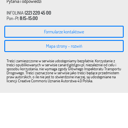
Pytania i odpowiedzi
INFOLINIA
(22) 220 45 00
Pon-Pt
8:15-15:00
Formularze kontaktowe
Mapa strony - rozwiń
Treści zamieszczone w serwisie udostępniamy bezpłatnie. Korzystanie z
treści opublikowanych w serwisie canard.gitd.gov.pl, niezależnie od celu i
sposobu korzystania, nie wymaga zgody Głównego Inspektoratu Transportu
Drogowego. Treści zaznaczone w serwisie jako treści będące przedmiotem
praw autorskich, o ile nie jest to stwierdzone inaczej, są udostępniane na
licencji Creative Commons Uznanie Autorstwa 4.0 Polska.