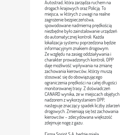
Autostrad, która zarządza ruchem na
drogach krajowych oraz Policją. To
miejsca, w których z uwagi na realne
zagrożenie bezpieczeństwa,
spowodowane nadmierną prędkością
niezbędne było zainstalowanie urządzeń
do automatycznej kontroli. Każda
lokalizacja systemu poprzedzona będzie
informacyjnym znakiem drogowym.
Ze względu na zasięg oddziaływania i
charakter prowadzonych kontroli, OPP
daje możliwość wpływania na zmianę
zachowania kierowców, którzy muszą
stosować się do obowiązującego
ograniczenia prędkości na całej długości
monitorowanej trasy. Z doświadczeń
CANARD wynika, że w miejscach objętych
nadzorem z wykorzystaniem OPP,
następuje znaczący spadek liczby zdarzeń
drogowych. Zmieniają się też zachowania
kierowców – zdecydowana większość
zdejmuje nogę z gazu.
Firma Sprint S.A. będzie miała